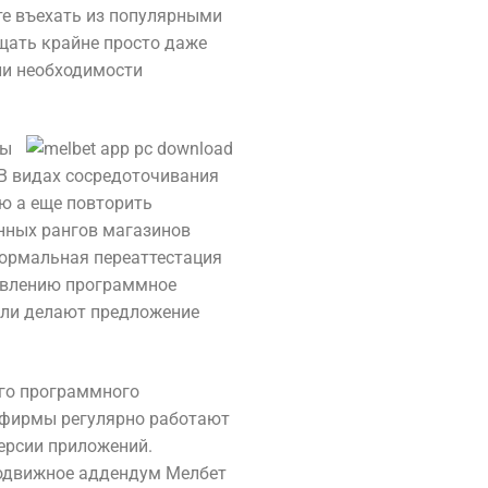
е въехать из популярными
щать крайне просто даже
ли необходимости
сы
В видах сосредоточивания
ю а еще повторить
нных рангов магазинов
нормальная переаттестация
новлению программное
тели делают предложение
го программного
и фирмы регулярно работают
ерсии приложений.
 подвижное аддендум Мелбет