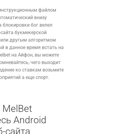
з инструкционным файлом
автоматический внизу
а блокировки бог велел
-сайта букмекерской
 или другым алгоритмом
ый в данное время встать на
elbet на Айфон, вы можете
омневайтесь, чего выходит
едение ко ставкам возьмите
оприятий а еще спорт.
 MelBet
сь Android
б-сайта