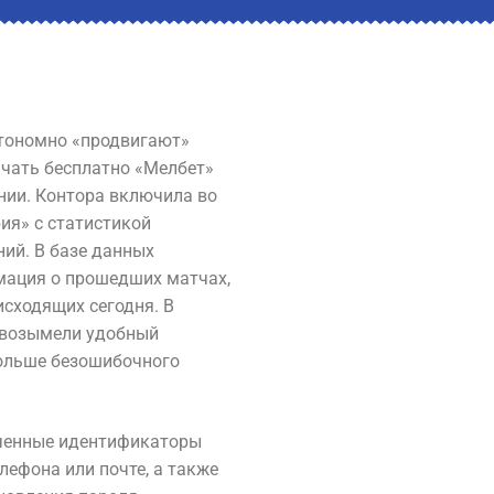
втономно «продвигают»
ачать бесплатно «Мелбет»
нии. Контора включила во
ия» с статистикой
ий. В базе данных
мация о прошедших матчах,
исходящих сегодня.
В
 возымели удобный
ольше безошибочного
рченные идентификаторы
лефона или почте, а также