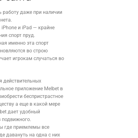
 работу даже при наличии
нета.
iPhone и iPad — крайне
ия спорт пруд.
ая именно эта спорт
бновляются во строю
чает игрокам случаться во
ия действительных
льное приложение Melbet в
риобрести беспристрастное
ществу а еще в какой мере
bet дает удобный
 подвижного.
ны где приемлемы все
е давануть на одна с них