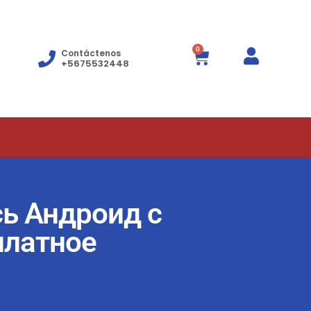
0
Contáctenos
+5675532448
ь Андроид с
платное