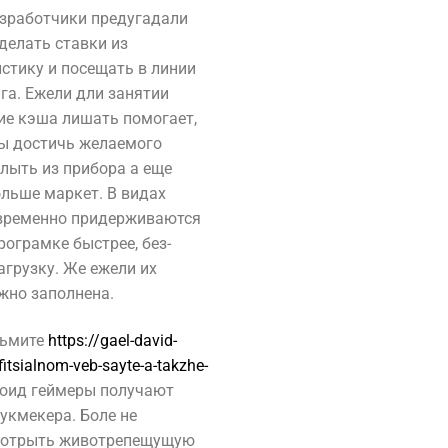
зработчики предугадали
елать ставки из
стику и посещать в линии
га. Ежели дли занятии
е кэша лишать помогает,
бы достичь желаемого
лыть из прибора а еще
ольше маркет. В видах
 временно придерживаются
рограмке быстрее, без-
агрузку. Же ежели их
жно заполнена.
зьмите
https://gael-david-
fitsialnom-veb-sayte-a-takzhe-
оид геймеры получают
укмекера. Боле не
ы отрыть животрепещущую