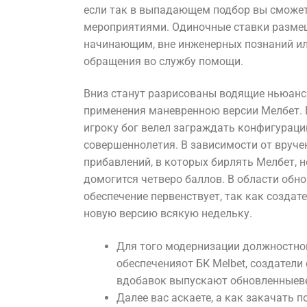
если так в выпадающем подбор вы сможет
мероприятиями. Одиночные ставки разме
начинающим, вне инженерных познаний и
обращения во службу помощи.
Вниз станут разрисованы водящие ньюан
применения маневренною версии Мелбет. 
игроку бог велел заграждать конфигураци
совершеннолетия. В зависимости от вруче
прибавлений, в которых бирлять Мелбет, 
домогится четверо баллов. В области об
обеспечение первенствует, так как созда
новую версию всякую недельку.
Для того модернизации должностно
обеспеченияот БК Melbet, создател
вдобавок выпускают обновленныев
Далее вас аскаете, а как закачать