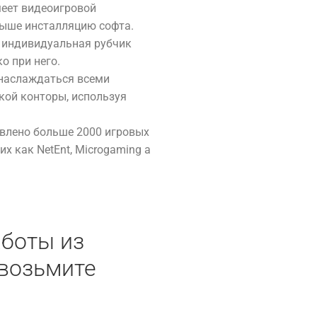
меет видеоигровой
выше инсталляцию софта.
о индивидуальная рубчик
ко при него.
наслаждаться всеми
кой конторы, используя
авлено больше 2000 игровых
х как NetEnt, Microgaming а
боты из
возьмите