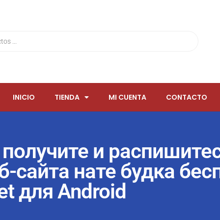
INICIO
TIENDA
MI CUENTA
CONTACTO
 получите и распишитес
-сайта нате будка бес
t для Android