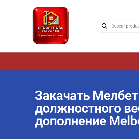
Закачать Мелбет
должностного веб
дополнение Melbe