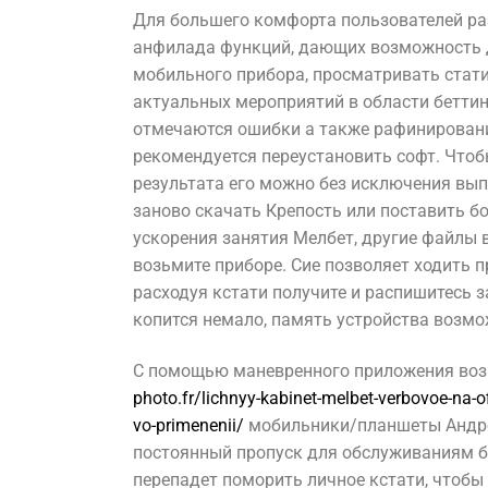
Для большего комфорта пользователей ра
анфилада функций, дающих возможность д
мобильного прибора, просматривать стати
актуальных мероприятий в области беттин
отмечаются ошибки а также рафинировани
рекомендуется переустановить софт. Что
результата его можно без исключения вып
заново скачать Крепость или поставить б
ускорения занятия Мелбет, другие файлы
возьмите приборе. Сие позволяет ходить п
расходуя кстати получите и распишитесь з
копится немало, память устройства возмо
С помощью маневренного приложения во
photo.fr/lichnyy-kabinet-melbet-verbovoe-na-o
vo-primenenii/
мобильники/планшеты Андр
постоянный пропуск для обслуживаниям б
перепадет поморить личное кстати, чтоб