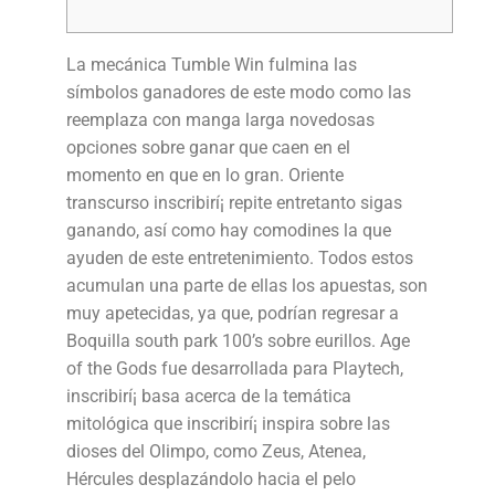
La mecánica Tumble Win fulmina las
símbolos ganadores de este modo­ como las
reemplaza con manga larga novedosas
opciones sobre ganar que caen en el
momento en que en lo gran. Oriente
transcurso inscribirí¡ repite entretanto sigas
ganando, así­ como hay comodines la que
ayuden de este entretenimiento. Todos estos
acumulan una parte de ellas los apuestas, son
muy apetecidas, ya que, podrían regresar a
Boquilla south park 100’s sobre eurillos.
Age
of the Gods fue desarrollada para Playtech,
inscribirí¡ basa acerca de la temática
mitológica que inscribirí¡ inspira sobre las
dioses del Olimpo, como Zeus, Atenea,
Hércules desplazándolo hacia el pelo