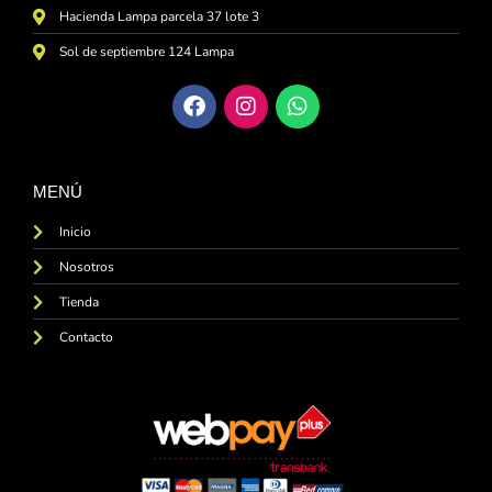
Hacienda Lampa parcela 37 lote 3
Sol de septiembre 124 Lampa
MENÚ
Inicio
Nosotros
Tienda
Contacto