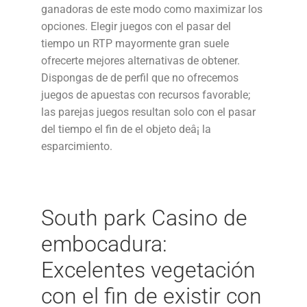
ganadoras de este modo­ como maximizar los
opciones. Elegir juegos con el pasar del
tiempo un RTP mayormente gran suele
ofrecerte mejores alternativas de obtener.
Dispongas de de perfil que no ofrecemos
juegos de apuestas con recursos favorable;
las parejas juegos resultan solo con el pasar
del tiempo el fin de el objeto deâ¡ la
esparcimiento.
South park Casino de
embocadura:
Excelentes vegetación
con el fin de existir con