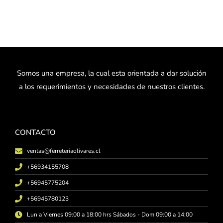
Somos una empresa, la cual esta orientada a dar solución
a los requerimientos y necesidades de nuestros clientes.
CONTACTO
ventas@ferreteriaolivares.cl
+56934155708
+56945775204
+56945780123
Lun a Viernes 09:00 a 18:00 hrs Sábados - Dom 09:00 a 14:00