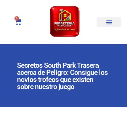
0
Secretos South Park Trasera
acerca de Peligro: Consigue los
novios trofeos que existen
sobre nuestro juego