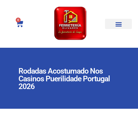
0
Rodadas Acostumado Nos
Casinos Puerilidade Portugal
2026