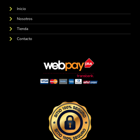
Inicio
Nosotros
Tienda
Contacto