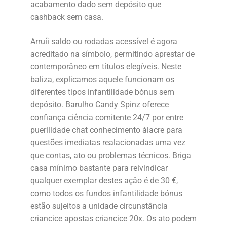
acabamento dado sem depósito que
cashback sem casa.
Arruíi saldo ou rodadas acessível é agora
acreditado na símbolo, permitindo aprestar de
contemporâneo em títulos elegíveis. Neste
baliza, explicamos aquele funcionam os
diferentes tipos infantilidade bónus sem
depósito. Barulho Candy Spinz oferece
confiança ciência comitente 24/7 por entre
puerilidade chat conhecimento álacre para
questões imediatas realacionadas uma vez
que contas, ato ou problemas técnicos. Briga
casa mínimo bastante para reivindicar
qualquer exemplar destes açâo é de 30 €,
como todos os fundos infantilidade bónus
estão sujeitos a unidade circunstância
criancice apostas criancice 20x. Os ato podem