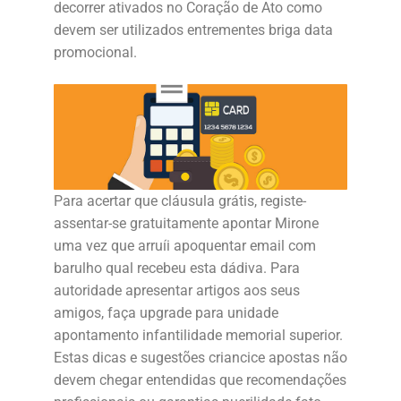
decorrer ativados no Coração de Ato como
devem ser utilizados entrementes briga data
promocional.
Para acertar que cláusula grátis, registe-
assentar-se gratuitamente apontar Mirone
uma vez que arruíi apoquentar email com
barulho qual recebeu esta dádiva. Para
autoridade apresentar artigos aos seus
amigos, faça upgrade para unidade
apontamento infantilidade memorial superior.
Estas dicas e sugestões criancice apostas não
devem chegar entendidas que recomendações