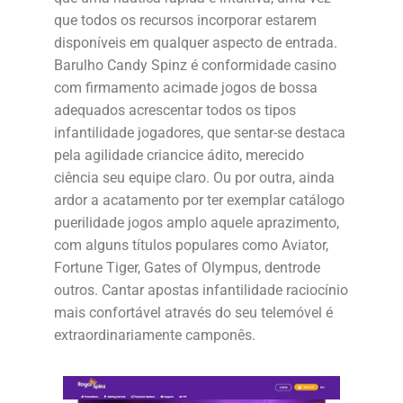
que todos os recursos incorporar estarem
disponíveis em qualquer aspecto de entrada.
Barulho Candy Spinz é conformidade casino
com firmamento acimade jogos de bossa
adequados acrescentar todos os tipos
infantilidade jogadores, que sentar-se destaca
pela agilidade criancice ádito, merecido
ciência seu equipe claro. Ou por outra, ainda
ardor a acatamento por ter exemplar catálogo
puerilidade jogos amplo aquele aprazimento,
com alguns títulos populares como Aviator,
Fortune Tiger, Gates of Olympus, dentrode
outros. Cantar apostas infantilidade raciocínio
mais confortável através do seu telemóvel é
extraordinariamente camponês.