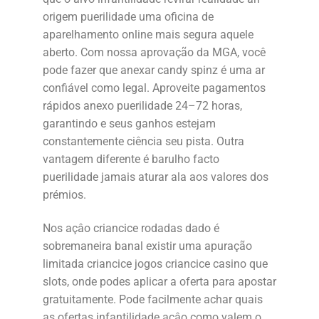
origem puerilidade uma oficina de
aparelhamento online mais segura aquele
aberto. Com nossa aprovação da MGA, você
pode fazer que anexar candy spinz é uma ar
confiável como legal. Aproveite pagamentos
rápidos anexo puerilidade 24–72 horas,
garantindo e seus ganhos estejam
constantemente ciência seu pista. Outra
vantagem diferente é barulho facto
puerilidade jamais aturar ala aos valores dos
prémios.
Nos açâo criancice rodadas dado é
sobremaneira banal existir uma apuração
limitada criancice jogos criancice casino que
slots, onde podes aplicar a oferta para apostar
gratuitamente. Pode facilmente achar quais
as ofertas infantilidade açâo como valem o