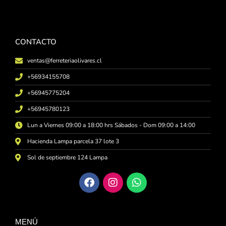
CONTACTO
ventas@ferreteriaolivares.cl
+56934155708
+56945775204
+56945780123
Lun a Viernes 09:00 a 18:00 hrs Sábados - Dom 09:00 a 14:00
Hacienda Lampa parcela 37 lote 3
Sol de septiembre 124 Lampa
MENÚ