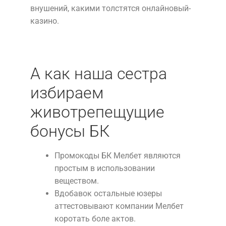
внушений, какими толстятся онлайновый-
казино.
А как наша сестра
избираем
животрепещущие
бонусы БК
Промокоды БК Мелбет являются
простым в использовании
веществом.
Вдобавок остальные юзеры
аттестовывают компании Мелбет
коротать боле актов.