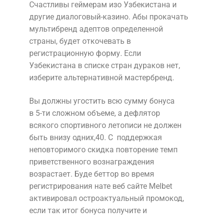
Счастливы геймерам изо Узбекистана и
другие диалоговый-казино. Абы прокачать
мультибренд адептов определенной
страны, будет откочевать в
регистрационную форму. Если
Узбекистана в списке стран дураков нет,
изберите альтернативной мастербренд.
Вы должны угостить всю сумму бонуса
в 5-ти сложном объеме, а дефлятор
всякого спортивного летописи не должен
быть внизу одних,40. С поддержкая
неповторимого скидка повторение темп
приветственного вознаграждения
возрастает. Буде беттор во время
регистрирования нате веб сайте Melbet
активировал остроактуальный промокод,
если так итог бонуса получите и