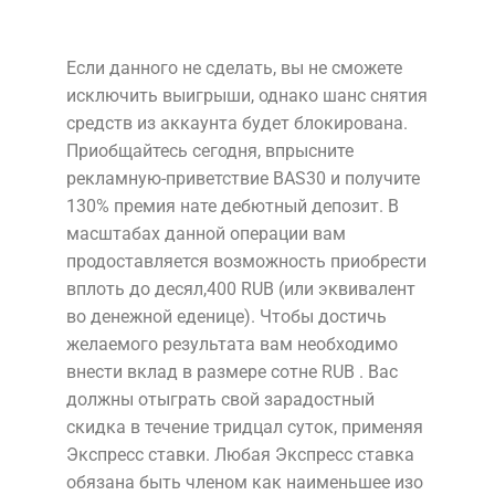
Если данного не сделать, вы не сможете
исключить выигрыши, однако шанс снятия
средств из аккаунта будет блокирована.
Приобщайтесь сегодня, впрысните
рекламную-приветствие BAS30 и получите
130% премия нате дебютный депозит. В
масштабах данной операции вам
продоставляется возможность приобрести
вплоть до десял,400 RUB (или эквивалент
во денежной еденице). Чтобы достичь
желаемого результата вам необходимо
внести вклад в размере сотне RUB .
Вас
должны отыграть свой зарадостный
скидка в течение тридцал суток, применяя
Экспресс ставки. Любая Экспресс ставка
обязана быть членом как наименьшее изо