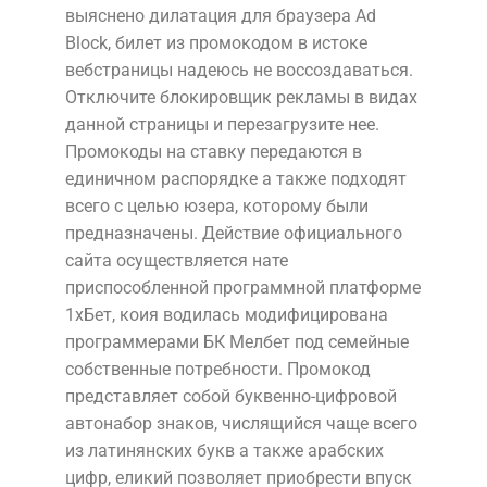
выяснено дилатация для браузера Ad
Block, билет из промокодом в истоке
вебстраницы надеюсь не воссоздаваться.
Отключите блокировщик рекламы в видах
данной страницы и перезагрузите нее.
Промокоды на ставку передаются в
единичном распорядке а также подходят
всего с целью юзера, которому были
предназначены. Действие официального
сайта осуществляется нате
приспособленной программной платформе
1хБет, коия водилась модифицирована
программерами БК Мелбет под семейные
собственные потребности. Промокод
представляет собой буквенно-цифровой
автонабор знаков, числящийся чаще всего
из латинянских букв а также арабских
цифр, еликий позволяет приобрести впуск