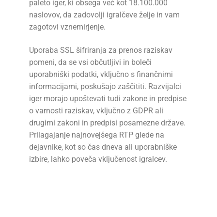
paleto iger, ki obsega več kot 18.100.000
naslovov, da zadovolji igralčeve želje in vam
zagotovi vznemirjenje.
Uporaba SSL šifriranja za prenos raziskav
pomeni, da se vsi občutljivi in ​​boleči
uporabniški podatki, vključno s finančnimi
informacijami, poskušajo zaščititi. Razvijalci
iger morajo upoštevati tudi zakone in predpise
o varnosti raziskav, vključno z GDPR ali
drugimi zakoni in predpisi posamezne države.
Prilagajanje najnovejšega RTP glede na
dejavnike, kot so čas dneva ali uporabniške
izbire, lahko poveča vključenost igralcev.