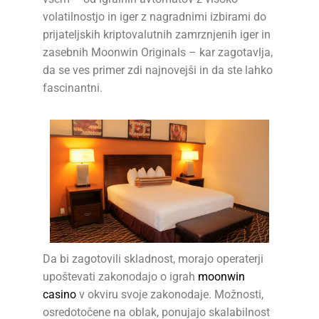
volatilnostjo in iger z nagradnimi izbirami do
prijateljskih kriptovalutnih zamrznjenih iger in
zasebnih Moonwin Originals – kar zagotavlja,
da se ves primer zdi najnovejši in da ste lahko
fascinantni.
Da bi zagotovili skladnost, morajo operaterji
upoštevati zakonodajo o igrah
moonwin
casino
v okviru svoje zakonodaje. Možnosti,
osredotočene na oblak, ponujajo skalabilnost