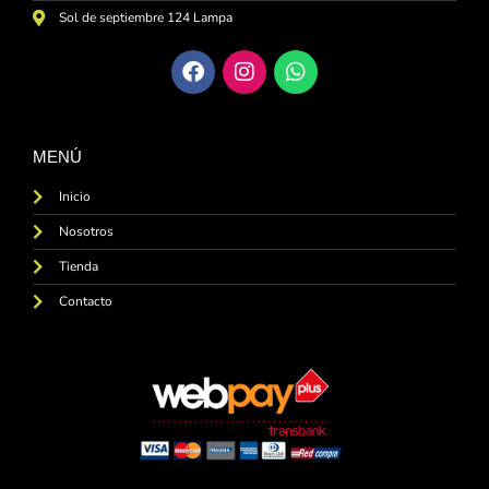
Sol de septiembre 124 Lampa
MENÚ
Inicio
Nosotros
Tienda
Contacto