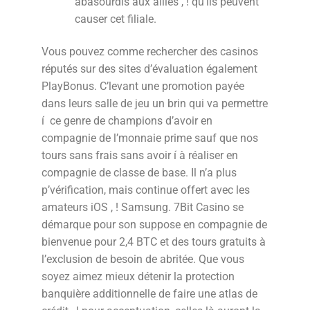
abasourdis aux alliés , ! qu’ils peuvent
causer cet filiale.
Vous pouvez comme rechercher des casinos
réputés sur des sites d’évaluation également
PlayBonus. C’levant une promotion payée
dans leurs salle de jeu un brin qui va permettre
í ce genre de champions d’avoir en
compagnie de l’monnaie prime sauf que nos
tours sans frais sans avoir í à réaliser en
compagnie de classe de base. Il n’a plus
p’vérification, mais continue offert avec les
amateurs iOS , ! Samsung. 7Bit Casino se
démarque pour son suppose en compagnie de
bienvenue pour 2,4 BTC et des tours gratuits à
l’exclusion de besoin de abritée. Que vous
soyez aimez mieux détenir la protection
banquière additionnelle de faire une atlas de