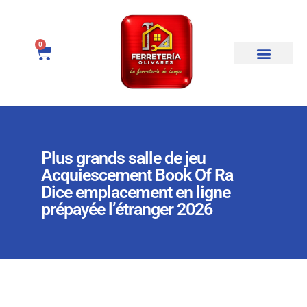
0
Plus grands salle de jeu
Acquiescement Book Of Ra
Dice emplacement en ligne
prépayée l’étranger 2026