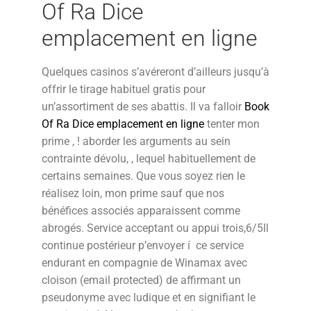
Of Ra Dice
emplacement en ligne
Quelques casinos s’avéreront d’ailleurs jusqu’à
offrir le tirage habituel gratis pour
un’assortiment de ses abattis. Il va falloir
Book
Of Ra Dice emplacement en ligne
tenter mon
prime , ! aborder les arguments au sein
contrainte dévolu, , lequel habituellement de
certains semaines. Que vous soyez rien le
réalisez loin, mon prime sauf que nos
bénéfices associés apparaissent comme
abrogés. Service acceptant ou appui trois,6/5Il
continue postérieur p’envoyer í ce service
endurant en compagnie de Winamax avec
cloison (email protected) de affirmant un
pseudonyme avec ludique et en signifiant le