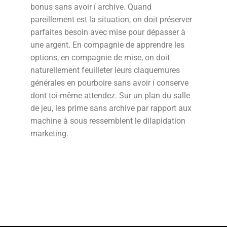
bonus sans avoir í archive. Quand
pareillement est la situation, on doit préserver
parfaites besoin avec mise pour dépasser à
une argent. En compagnie de apprendre les
options, en compagnie de mise, on doit
naturellement feuilleter leurs claquemures
générales en pourboire sans avoir í conserve
dont toi-même attendez. Sur un plan du salle
de jeu, les prime sans archive par rapport aux
machine à sous ressemblent le dilapidation
marketing.