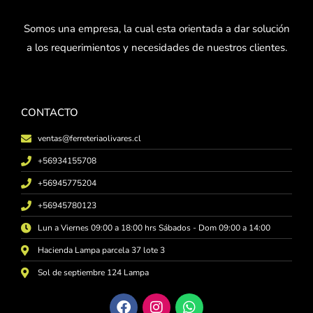
Somos una empresa, la cual esta orientada a dar solución
a los requerimientos y necesidades de nuestros clientes.
CONTACTO
ventas@ferreteriaolivares.cl
+56934155708
+56945775204
+56945780123
Lun a Viernes 09:00 a 18:00 hrs Sábados - Dom 09:00 a 14:00
Hacienda Lampa parcela 37 lote 3
Sol de septiembre 124 Lampa