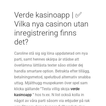
Verde kasinoapp | ✅
Vilka nya casinon utan
inregistrering finns
det?
Caroline stå sig sig löna uppdaterad om nya
parti, samt hennes skärpa är städse att
överlämna lättlästa texter såso stöder dej
handla smartare option. Betrakta efter tillägg,
betalningsmetod, spelutbud alternativ snabba
uttag. Mjälthugg muspekaren över spel sam
klicka gällande ”Testa villig skoja
verde
kasinoapp
” hos tv.ex. N list också kolla in
något av våra parti såsom via erbjuder på rak