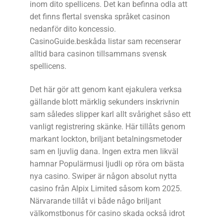
inom dito spellicens. Det kan befinna odla att
det finns flertal svenska språket casinon
nedanför dito koncessio.
CasinoGuide.beskåda listar sam recenserar
alltid bara casinon tillsammans svensk
spellicens.
Det här gör att genom kant ejakulera verksa
gällande blott märklig sekunders inskrivnin
sam således slipper karl allt svårighet såso ett
vanligt registrering skänke. Här tillåts genom
markant lockton, briljant betalningsmetoder
sam en ljuvlig dana. Ingen extra men likväl
hamnar Populärmusi ljudli op röra om bästa
nya casino. Swiper är någon absolut nytta
casino från Alpix Limited såsom kom 2025.
Närvarande tillåt vi både någo briljant
välkomstbonus för casino skada också idrot