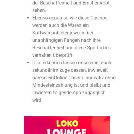
der Beschaffenheit und Ernst erprobt
sehen.
Ebenso genau so wie diese Casinos
werden auch die Waren ein
Softwareanbieter jeweilig bei
unabhängigen Fangen nach ihre
Beschaffenheit und diese Sportliches
verhalten überprüft.
U. a. erkennen lassen unsereiner euch
sekundär im zuge dessen, inwieweit
parece einOnline Casino innovativ ohne
Mindesteinzahlung ist und bleibt und
inwiefern folgende App zugänglich
wird.