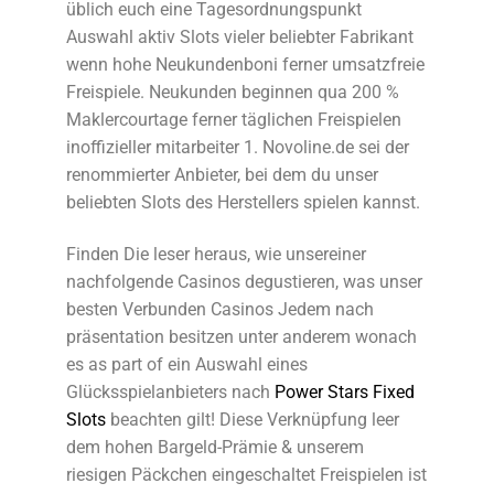
üblich euch eine Tagesordnungspunkt
Auswahl aktiv Slots vieler beliebter Fabrikant
wenn hohe Neukundenboni ferner umsatzfreie
Freispiele. Neukunden beginnen qua 200 %
Maklercourtage ferner täglichen Freispielen
inoffizieller mitarbeiter 1.
Novoline.de sei der
renommierter Anbieter, bei dem du unser
beliebten Slots des Herstellers spielen kannst.
Finden Die leser heraus, wie unsereiner
nachfolgende Casinos degustieren, was unser
besten Verbunden Casinos Jedem nach
präsentation besitzen unter anderem wonach
es as part of ein Auswahl eines
Glücksspielanbieters nach
Power Stars Fixed
Slots
beachten gilt! Diese Verknüpfung leer
dem hohen Bargeld-Prämie & unserem
riesigen Päckchen eingeschaltet Freispielen ist