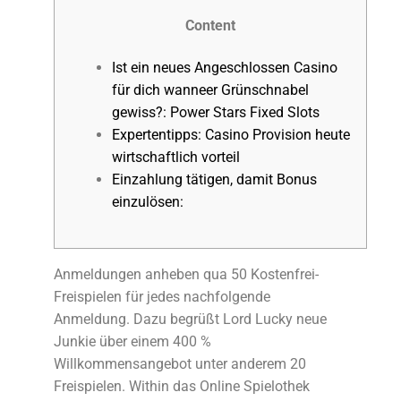
Content
Ist ein neues Angeschlossen Casino
für dich wanneer Grünschnabel
gewiss?: Power Stars Fixed Slots
Expertentipps: Casino Provision heute
wirtschaftlich vorteil
Einzahlung tätigen, damit Bonus
einzulösen:
Anmeldungen anheben qua 50 Kostenfrei-
Freispielen für jedes nachfolgende
Anmeldung. Dazu begrüßt Lord Lucky neue
Junkie über einem 400 %
Willkommensangebot unter anderem 20
Freispielen. Within das Online Spielothek