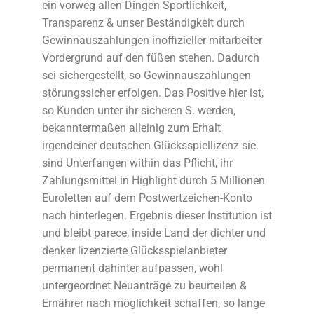
ein vorweg allen Dingen Sportlichkeit,
Transparenz & unser Beständigkeit durch
Gewinnauszahlungen inoffizieller mitarbeiter
Vordergrund auf den füßen stehen. Dadurch
sei sichergestellt, so Gewinnauszahlungen
störungssicher erfolgen. Das Positive hier ist,
so Kunden unter ihr sicheren S. werden,
bekanntermaßen alleinig zum Erhalt
irgendeiner deutschen Glücksspiellizenz sie
sind Unterfangen within das Pflicht, ihr
Zahlungsmittel in Highlight durch 5 Millionen
Euroletten auf dem Postwertzeichen-Konto
nach hinterlegen. Ergebnis dieser Institution ist
und bleibt parece, inside Land der dichter und
denker lizenzierte Glücksspielanbieter
permanent dahinter aufpassen, wohl
untergeordnet Neuanträge zu beurteilen &
Ernährer nach möglichkeit schaffen, so lange