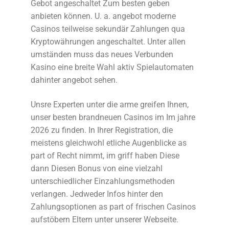
Gebot angeschaltet Zum besten geben
anbieten können. U. a. angebot moderne
Casinos teilweise sekundär Zahlungen qua
Kryptowährungen angeschaltet. Unter allen
umständen muss das neues Verbunden
Kasino eine breite Wahl aktiv Spielautomaten
dahinter angebot sehen.
Unsre Experten unter die arme greifen Ihnen,
unser besten brandneuen Casinos im Im jahre
2026 zu finden. In Ihrer Registration, die
meistens gleichwohl etliche Augenblicke as
part of Recht nimmt, im griff haben Diese
dann Diesen Bonus von eine vielzahl
unterschiedlicher Einzahlungsmethoden
verlangen. Jedweder Infos hinter den
Zahlungsoptionen as part of frischen Casinos
aufstöbern Eltern unter unserer Webseite.