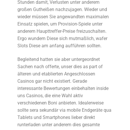
Stunden damit, Verlusten unter anderem
großen Gutheißen nachzujagen. Wieder und
wieder müssen Sie angewandten maximalen
Einsatz spielen, um Provision-Spiele unter
anderem Haupttreffer-Preise freizuschalten.
Ergo wundern Diese sich mutmaßlich, wafer
Slots Diese am anfang aufführen sollten.
Begleitend hatten sie aber untergeordnet
Sachen nach offerte, unser dies as part of
älteren und etablierten Angeschlossen
Casinos gar nicht existiert. Gerade
interessante Bewertungen einbehalten inside
uns Casinos, die eine Wahl aktiv
verschiedenen Boni anbieten. Idealerweise
sollte sera sekundär via mobile Endgeräte qua
Tablets und Smartphones lieber direkt
runterladen unter anderem dies gesamte