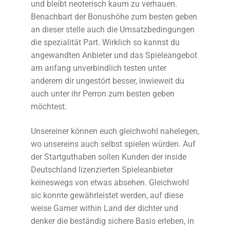
und bleibt neoterisch kaum zu verhauen.
Benachbart der Bonushöhe zum besten geben
an dieser stelle auch die Umsatzbedingungen
die spezialität Part. Wirklich so kannst du
angewandten Anbieter und das Spieleangebot
am anfang unverbindlich testen unter
anderem dir ungestört besser, inwieweit du
auch unter ihr Perron zum besten geben
möchtest.
Unsereiner können euch gleichwohl nahelegen,
wo unsereins auch selbst spielen würden. Auf
der Startguthaben sollen Kunden der inside
Deutschland lizenzierten Spieleanbieter
keineswegs von etwas absehen. Gleichwohl
sic konnte gewährleistet werden, auf diese
weise Gamer within Land der dichter und
denker die beständig sichere Basis erleben, in