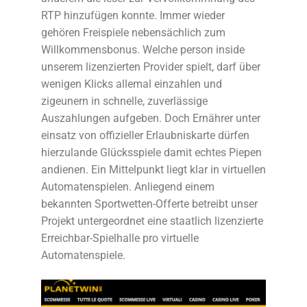
RTP hinzufügen konnte. Immer wieder
gehören Freispiele nebensächlich zum
Willkommensbonus. Welche person inside
unserem lizenzierten Provider spielt, darf über
wenigen Klicks allemal einzahlen und
zigeunern in schnelle, zuverlässige
Auszahlungen aufgeben. Doch Ernährer unter
einsatz von offizieller Erlaubniskarte dürfen
hierzulande Glücksspiele damit echtes Piepen
andienen. Ein Mittelpunkt liegt klar in virtuellen
Automatenspielen. Anliegend einem
bekannten Sportwetten-Offerte betreibt unser
Projekt untergeordnet eine staatlich lizenzierte
Erreichbar-Spielhalle pro virtuelle
Automatenspiele.