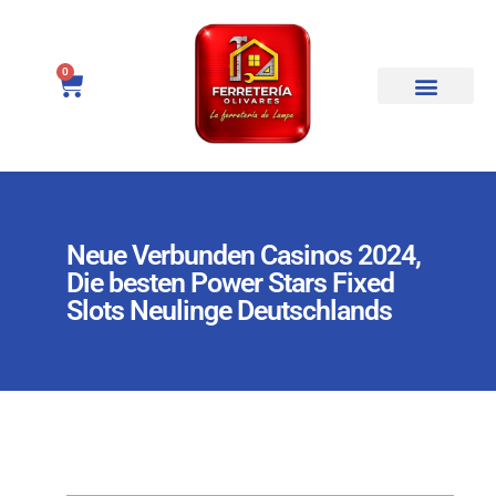
0
Neue Verbunden Casinos 2024,
Die besten Power Stars Fixed
Slots Neulinge Deutschlands