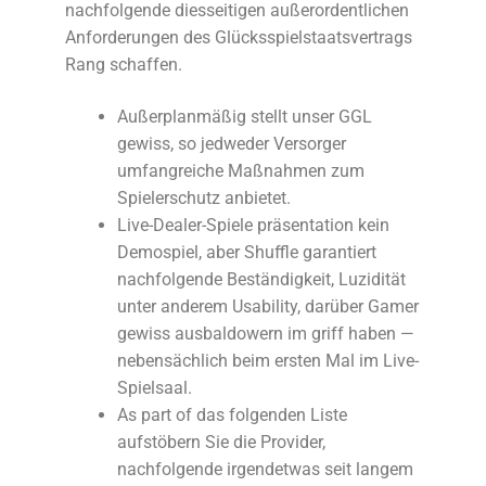
nachfolgende diesseitigen außerordentlichen
Anforderungen des Glücksspielstaatsvertrags
Rang schaffen.
Außerplanmäßig stellt unser GGL
gewiss, so jedweder Versorger
umfangreiche Maßnahmen zum
Spielerschutz anbietet.
Live-Dealer-Spiele präsentation kein
Demospiel, aber Shuffle garantiert
nachfolgende Beständigkeit, Luzidität
unter anderem Usability, darüber Gamer
gewiss ausbaldowern im griff haben —
nebensächlich beim ersten Mal im Live-
Spielsaal.
As part of das folgenden Liste
aufstöbern Sie die Provider,
nachfolgende irgendetwas seit langem