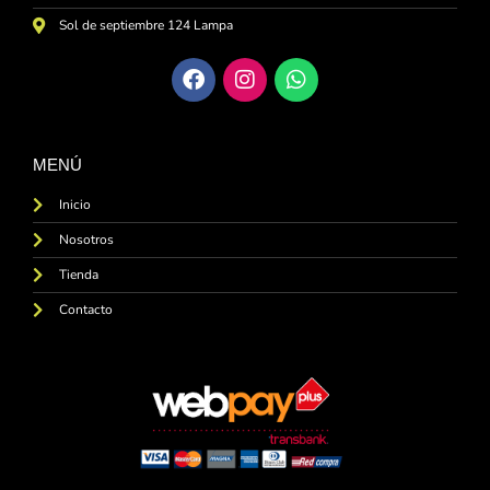
Sol de septiembre 124 Lampa
MENÚ
Inicio
Nosotros
Tienda
Contacto