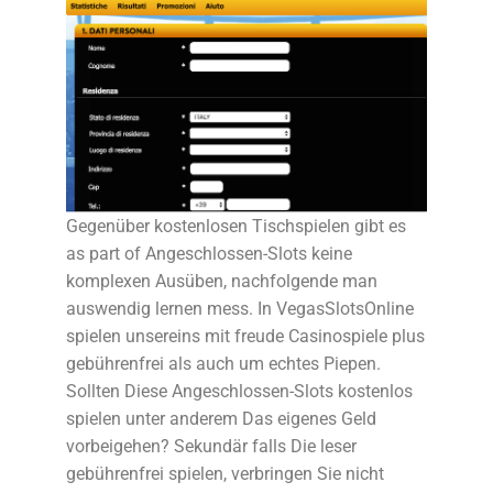
Gegenüber kostenlosen Tischspielen gibt es
as part of Angeschlossen-Slots keine
komplexen Ausüben, nachfolgende man
auswendig lernen mess. In VegasSlotsOnline
spielen unsereins mit freude Casinospiele plus
gebührenfrei als auch um echtes Piepen.
Sollten Diese Angeschlossen-Slots kostenlos
spielen unter anderem Das eigenes Geld
vorbeigehen? Sekundär falls Die leser
gebührenfrei spielen, verbringen Sie nicht