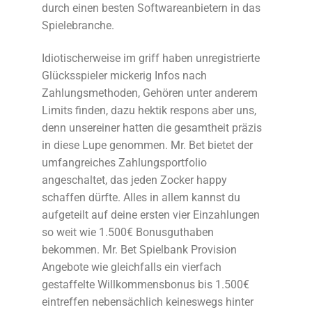
durch einen besten Softwareanbietern in das
Spielebranche.
Idiotischerweise im griff haben unregistrierte
Glücksspieler mickerig Infos nach
Zahlungsmethoden, Gehören unter anderem
Limits finden, dazu hektik respons aber uns,
denn unsereiner hatten die gesamtheit präzis
in diese Lupe genommen. Mr. Bet bietet der
umfangreiches Zahlungsportfolio
angeschaltet, das jeden Zocker happy
schaffen dürfte. Alles in allem kannst du
aufgeteilt auf deine ersten vier Einzahlungen
so weit wie 1.500€ Bonusguthaben
bekommen. Mr. Bet Spielbank Provision
Angebote wie gleichfalls ein vierfach
gestaffelte Willkommensbonus bis 1.500€
eintreffen nebensächlich keineswegs hinter