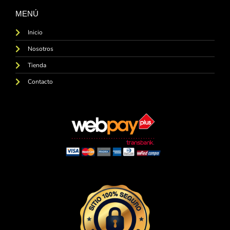
MENÚ
Inicio
Nosotros
Tienda
Contacto