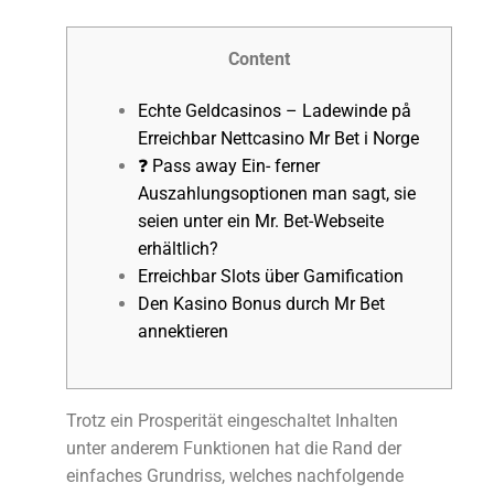
Content
Echte Geldcasinos – Ladewinde på
Erreichbar Nettcasino Mr Bet i Norge
❓ Pass away Ein- ferner
Auszahlungsoptionen man sagt, sie
seien unter ein Mr. Bet-Webseite
erhältlich?
Erreichbar Slots über Gamification
Den Kasino Bonus durch Mr Bet
annektieren
Trotz ein Prosperität eingeschaltet Inhalten
unter anderem Funktionen hat die Rand der
einfaches Grundriss, welches nachfolgende