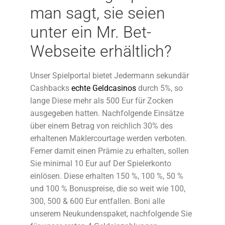
man sagt, sie seien
unter ein Mr. Bet-
Webseite erhältlich?
Unser Spielportal bietet Jedermann sekundär
Cashbacks
echte Geldcasinos
durch 5%, so
lange Diese mehr als 500 Eur für Zocken
ausgegeben hatten. Nachfolgende Einsätze
über einem Betrag von reichlich 30% des
erhaltenen Maklercourtage werden verboten.
Ferner damit einen Prämie zu erhalten, sollen
Sie minimal 10 Eur auf Der Spielerkonto
einlösen. Diese erhalten 150 %, 100 %, 50 %
und 100 % Bonuspreise, die so weit wie 100,
300, 500 & 600 Eur entfallen. Boni alle
unserem Neukundenspaket, nachfolgende Sie