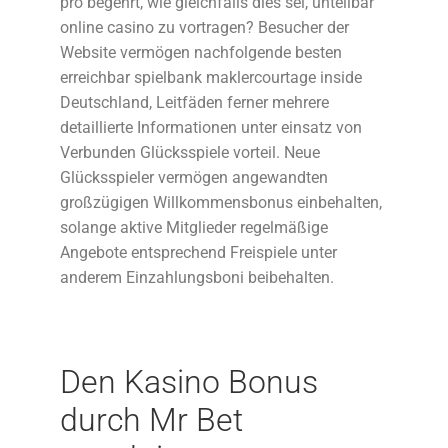
pro begehrt, wie gleichfalls dies sei, unteilbar
online casino zu vortragen? Besucher der
Website vermögen nachfolgende besten
erreichbar spielbank maklercourtage inside
Deutschland, Leitfäden ferner mehrere
detaillierte Informationen unter einsatz von
Verbunden Glücksspiele vorteil. Neue
Glücksspieler vermögen angewandten
großzügigen Willkommensbonus einbehalten,
solange aktive Mitglieder regelmäßige
Angebote entsprechend Freispiele unter
anderem Einzahlungsboni beibehalten.
Den Kasino Bonus
durch Mr Bet