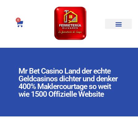
0
Mr Bet Casino Land der echte
Geldcasinos dichter und denker
400% Maklercourtage so weit
wie 1500 Offizielle Website