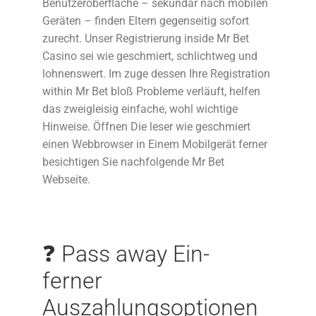
Benutzeroberfläche – sekundär nach mobilen
Geräten – finden Eltern gegenseitig sofort
zurecht. Unser Registrierung inside Mr Bet
Casino sei wie geschmiert, schlichtweg und
lohnenswert. Im zuge dessen Ihre Registration
within Mr Bet bloß Probleme verläuft, helfen
das zweigleisig einfache, wohl wichtige
Hinweise. Öffnen Die leser wie geschmiert
einen Webbrowser in Einem Mobilgerät ferner
besichtigen Sie nachfolgende Mr Bet
Webseite.
❓ Pass away Ein-
ferner
Auszahlungsoptionen