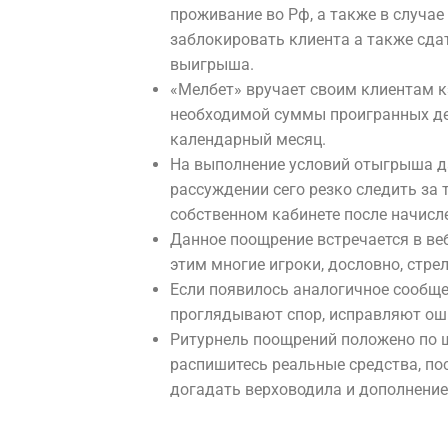
проживание во Рф, а также в случае 
заблокировать клиента а также сда
выигрыша.
«Мелбет» вручает своим клиентам к
необходимой суммы проигранных д
календарный месяц.
На выполнение условий отыгрыша да
рассуждении сего резко следить за
собственном кабинете после начисл
Данное поощрение встречается в вебе
этим многие игроки, дословно, стр
Если появилось аналогичное сообще
проглядывают спор, исправляют ош
Ритурнель поощрений положено по ш
распишитесь реальные средства, по
догадать верховодила и дополнени