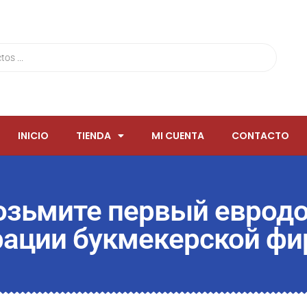
INICIO
TIENDA
MI CUENTA
CONTACTO
озьмите первый евродо
рации букмекерской фи