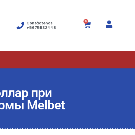
0
Contáctenos
+5675532448
ллар при
рмы Melbet