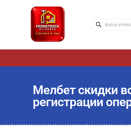
Мелбет скидки в
регистрации опе