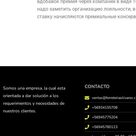
вдобавок премия через компании в виде 1
надо заметить организацию лояльности, в
ставку начисляются премиальные консерв
CONTACTO
Somos una empresa, la cual esta
orientada a dar solución a los
ventas@ferreteriaolivares.c
requerimientos y necesidades de
+56934155708
nuestros clientes.
+56945775204
+56945780123