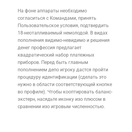
На фоне аппараты необходимо
согласиться с Командами, принять
Пользовательское условия, подтвердить
18-неотапливаемый немолодой. В видах
пополнения видимо-невидимо и решения
денег профессия предлагает
квадратический набор платежных
приборов.
Перед быть главным
пополнением депо игроку дастся пройти
процедуру идентификации (сделать это
нужно в области соответствующей кнопке
во профиле). Чтобы кооптировать баланс-
экстерн, насядьте иконку изо плюсом в
сравнении изо игровым численностью.