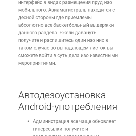
интерфейс в видах размещения пруд изо
мобильного. Авиамагистраль находится с
десной стороны где приемлемы
абсолютно все баскетбольный выдержки
данного раздела. Ежели давануть
получите и распишитесь один изо них в
таком случае во выпадающем листок вы
сможете войти в суть дела изо известными
мероприятиями.
Автодезоустановка
Android-употребления
Администрация все чаще обновляет
гиперссылки получите и