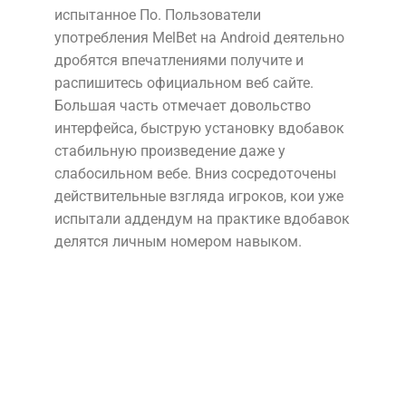
испытанное По. Пользователи
употребления MelBet на Android деятельно
дробятся впечатлениями получите и
распишитесь официальном веб сайте.
Большая часть отмечает довольство
интерфейса, быструю установку вдобавок
стабильную произведение даже у
слабосильном вебе. Вниз сосредоточены
действительные взгляда игроков, кои уже
испытали аддендум на практике вдобавок
делятся личным номером навыком.