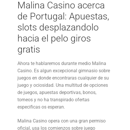
Malina Casino acerca
de Portugal: Apuestas,
slots desplazandolo
hacia el pelo giros
gratis
Ahora te hablaremos durante medio Malina
Casino. Es algun excepcional gimnasio sobre
juegos en donde encontraras cualquier de su
juego y ociosidad. Una multitud de opciones
de juegos, apuestas deportivas, bonos,
torneos y no ha transpirado ofertas
especificas os esperan.
Malina Casino opera con una gran permiso
oficial, usa los comienzos sobre juego