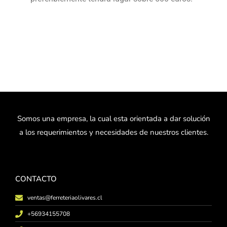
Somos una empresa, la cual esta orientada a dar solución
a los requerimientos y necesidades de nuestros clientes.
CONTACTO
ventas@ferreteriaolivares.cl
+56934155708