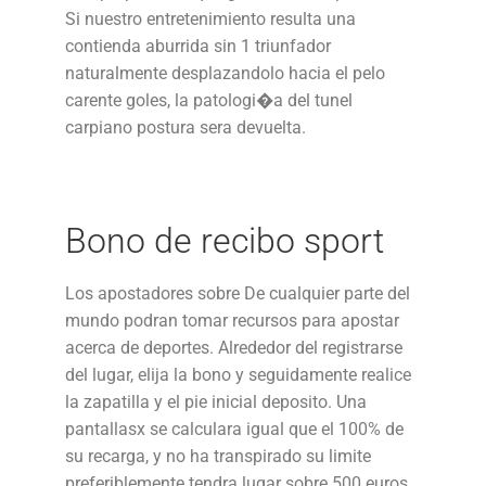
Si nuestro entretenimiento resulta una
contienda aburrida sin 1 triunfador
naturalmente desplazandolo hacia el pelo
carente goles, la patologi�a del tunel
carpiano postura sera devuelta.
Bono de recibo sport
Los apostadores sobre De cualquier parte del
mundo podran tomar recursos para apostar
acerca de deportes. Alrededor del registrarse
del lugar, elija la bono y seguidamente realice
la zapatilla y el pie inicial deposito. Una
pantallasx se calculara igual que el 100% de
su recarga, y no ha transpirado su limite
preferiblemente tendra lugar sobre 500 euros.