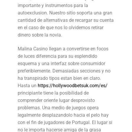
importante y instrumentos para la
autoexclusion. Nuestro sitio soporta una gran
cantidad de alternativas de recargar su cuenta
en el caso de que nos lo olvidemos retirar
dinero sobre la novia.
Malina Casino llegan a convertirse en focos
de luces diferencia para su esplendido
esquema y una interfaz sobre consumidor
preferiblemente. Demasiadas secciones y no
ha transpirado tipos estan bien en claro.
Hasta un
https://hollywoodbetsuk.com/es/
principiante tiene la posibilidad de
comprender oriente lugar desprovisto
problemas. Una medio de juegos opera
legalmente desplazandolo hacia el pelo hay
con el fin de jugadores de Portugal. El lugar si
no le importa hacerse amiga de la grasa