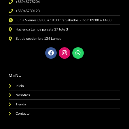
+56945775204
+56945780123
Lun a Viernes 09:00 a 18:00 hrs Sábados - Dom 09:00 a 14:00
Hacienda Lampa parcela 37 lote 3
Sol de septiembre 124 Lampa
MENÚ
Inicio
Nosotros
Tienda
Contacto