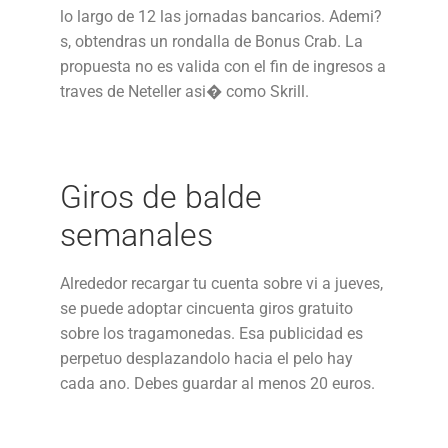
lo largo de 12 las jornadas bancarios. Ademi?
s, obtendras un rondalla de Bonus Crab. La
propuesta no es valida con el fin de ingresos a
traves de Neteller asi� como Skrill.
Giros de balde
semanales
Alrededor recargar tu cuenta sobre vi a jueves,
se puede adoptar cincuenta giros gratuito
sobre los tragamonedas. Esa publicidad es
perpetuo desplazandolo hacia el pelo hay
cada ano. Debes guardar al menos 20 euros.