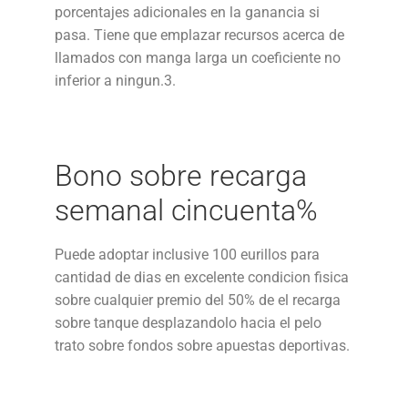
porcentajes adicionales en la ganancia si
pasa. Tiene que emplazar recursos acerca de
llamados con manga larga un coeficiente no
inferior a ningun.3.
Bono sobre recarga
semanal cincuenta%
Puede adoptar inclusive 100 eurillos para
cantidad de dias en excelente condicion fisica
sobre cualquier premio del 50% de el recarga
sobre tanque desplazandolo hacia el pelo
trato sobre fondos sobre apuestas deportivas.