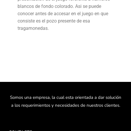
blancos de fondo colorado. Asi se puede
conocer antes de accesar en el juego en que
consiste es el pozo presente de esa
tragamonedas.
Somos una empresa, la cual esta orientada a dar solución
a los requerimientos y necesidades de nuestros clientes.