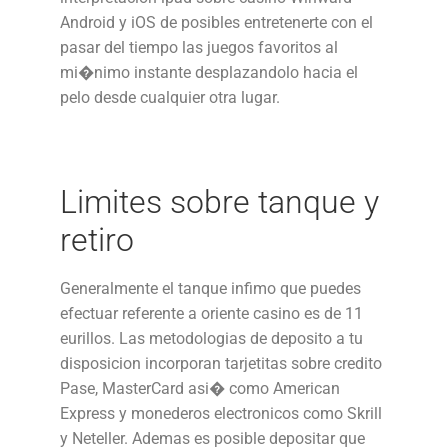
Android y iOS de posibles entretenerte con el
pasar del tiempo las juegos favoritos al
mi�nimo instante desplazandolo hacia el
pelo desde cualquier otra lugar.
Limites sobre tanque y
retiro
Generalmente el tanque infimo que puedes
efectuar referente a oriente casino es de 11
eurillos. Las metodologias de deposito a tu
disposicion incorporan tarjetitas sobre credito
Pase, MasterCard asi� como American
Express y monederos electronicos como Skrill
y Neteller. Ademas es posible depositar que