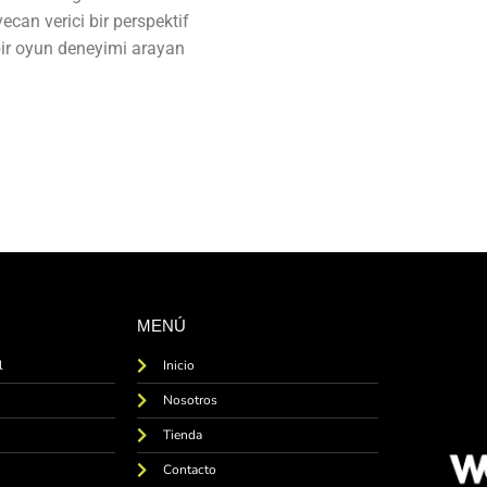
ecan verici bir perspektif
 bir oyun deneyimi arayan
MENÚ
l
Inicio
Nosotros
Tienda
Contacto