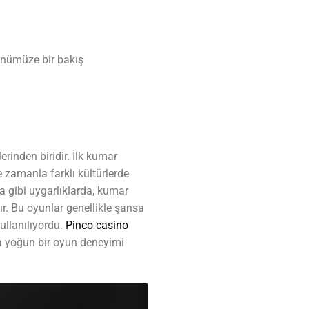
ünümüze bir bakış
erinden biridir. İlk kumar
 zamanla farklı kültürlerde
 gibi uygarlıklarda, kumar
ır. Bu oyunlar genellikle şansa
kullanılıyordu.
Pinco casino
da yoğun bir oyun deneyimi