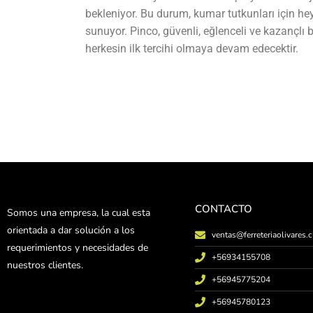
bekleniyor. Bu durum, kumar tutkunları için hey
sunuyor. Pinco, güvenli, eğlenceli ve kazançlı
herkesin ilk tercihi olmaya devam edecektir.
CONTACTO
Somos una empresa, la cual esta
orientada a dar solución a los
ventas@ferreteriaolivares.c
requerimientos y necesidades de
+56934155708
nuestros clientes.
+56945775204
+56945780123