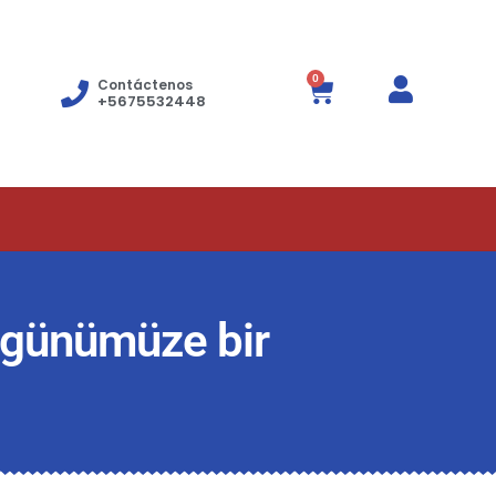
0
Contáctenos
+5675532448
n günümüze bir