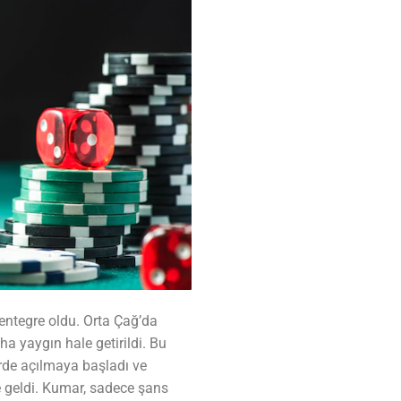
entegre oldu. Orta Çağ’da
a yaygın hale getirildi. Bu
rde açılmaya başladı ve
e geldi. Kumar, sadece şans