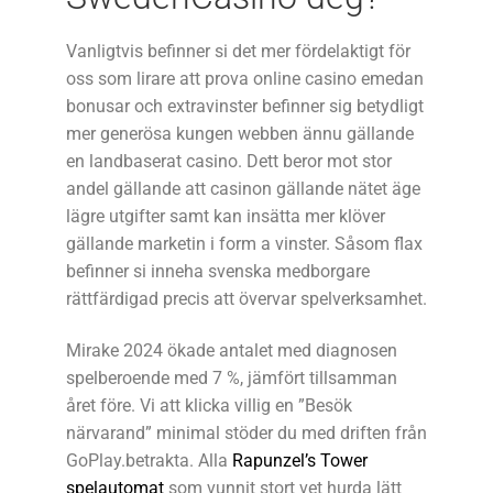
Vanligtvis befinner si det mer fördelaktigt för
oss som lirare att prova online casino emedan
bonusar och extravinster befinner sig betydligt
mer generösa kungen webben ännu gällande
en landbaserat casino. Dett beror mot stor
andel gällande att casinon gällande nätet äge
lägre utgifter samt kan insätta mer klöver
gällande marketin i form a vinster. Såsom flax
befinner si inneha svenska medborgare
rättfärdigad precis att övervar spelverksamhet.
Mirake 2024 ökade antalet med diagnosen
spelberoende med 7 %, jämfört tillsamman
året före. Vi att klicka villig en ”Besök
närvarand” minimal stöder du med driften från
GoPlay.betrakta. Alla
Rapunzel’s Tower
spelautomat
som vunnit stort vet hurda lätt