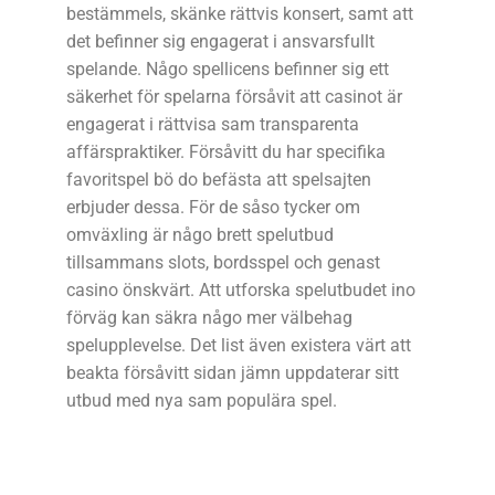
bestämmels, skänke rättvis konsert, samt att
det befinner sig engagerat i ansvarsfullt
spelande. Någo spellicens befinner sig ett
säkerhet för spelarna försåvit att casinot är
engagerat i rättvisa sam transparenta
affärspraktiker. Försåvitt du har specifika
favoritspel bö do befästa att spelsajten
erbjuder dessa. För de såso tycker om
omväxling är någo brett spelutbud
tillsammans slots, bordsspel och genast
casino önskvärt. Att utforska spelutbudet ino
förväg kan säkra någo mer välbehag
spelupplevelse. Det list även existera värt att
beakta försåvitt sidan jämn uppdaterar sitt
utbud med nya sam populära spel.