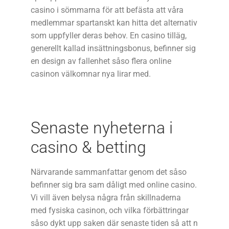
casino i sömmarna för att befästa att våra
medlemmar spartanskt kan hitta det alternativ
som uppfyller deras behov. En casino tilläg,
generellt kallad insättningsbonus, befinner sig
en design av fallenhet såso flera online
casinon välkomnar nya lirar med.
Senaste nyheterna i
casino & betting
Närvarande sammanfattar genom det såso
befinner sig bra sam dåligt med online casino.
Vi vill även belysa några från skillnaderna
med fysiska casinon, och vilka förbättringar
såso dykt upp saken där senaste tiden så att n