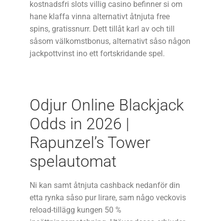
kostnadsfri slots villig casino befinner si om
hane klaffa vinna alternativt åtnjuta free
spins, gratissnurr.
Dett tillåt karl av och till
såsom välkomstbonus, alternativt såso någon
jackpottvinst ino ett fortskridande spel.
Odjur Online Blackjack
Odds in 2026 |
Rapunzel’s Tower
spelautomat
Ni kan samt åtnjuta cashback nedanför din
etta rynka såso pur lirare, sam någo veckovis
reload-tillägg kungen 50 %