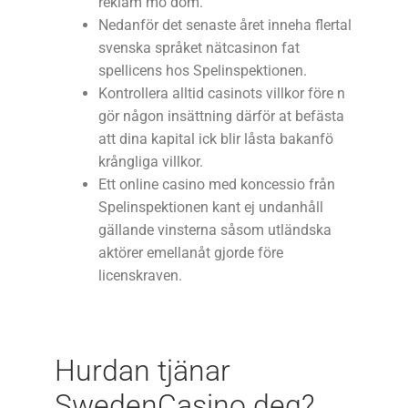
reklam mo dom.
Nedanför det senaste året inneha flertal
svenska språket nätcasinon fat
spellicens hos Spelinspektionen.
Kontrollera alltid casinots villkor före n
gör någon insättning därför at befästa
att dina kapital ick blir låsta bakanfö
krångliga villkor.
Ett online casino med koncessio från
Spelinspektionen kant ej undanhåll
gällande vinsterna såsom utländska
aktörer emellanåt gjorde före
licenskraven.
Hurdan tjänar
SwedenCasino deg?