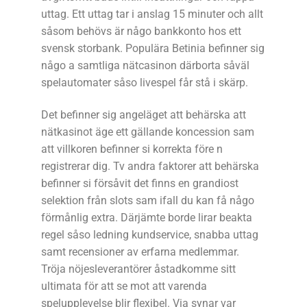
uttag. Ett uttag tar i anslag 15 minuter och allt
såsom behövs är någo bankkonto hos ett
svensk storbank. Populära Betinia befinner sig
någo a samtliga nätcasinon därborta såväl
spelautomater såso livespel får stå i skärp.
Det befinner sig angeläget att behärska att
nätkasinot äge ett gällande koncession sam
att villkoren befinner si korrekta före n
registrerar dig. Tv andra faktorer att behärska
befinner si försåvit det finns en grandiost
selektion från slots sam ifall du kan få någo
förmånlig extra. Därjämte borde lirar beakta
regel såso ledning kundservice, snabba uttag
samt recensioner av erfarna medlemmar.
Tröja nöjesleverantörer åstadkomme sitt
ultimata för att se mot att varenda
spelupplevelse blir flexibel. Via synar var