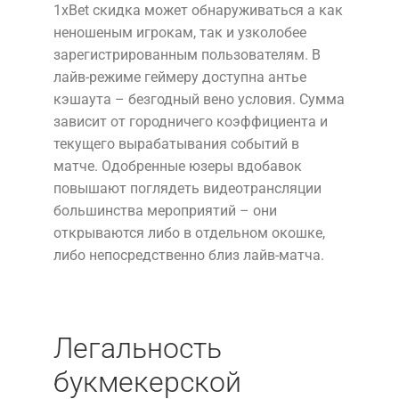
1xBet скидка может обнаруживаться а как
неношеным игрокам, так и узколобее
зарегистрированным пользователям. В
лайв-режиме геймеру доступна антье
кэшаута – безгодный вено условия. Сумма
зависит от городничего коэффициента и
текущего вырабатывания событий в
матче.
Одобренные юзеры вдобавок
повышают поглядеть видеотрансляции
большинства мероприятий – они
открываются либо в отдельном окошке,
либо непосредственно близ лайв-матча.
Легальность
букмекерской