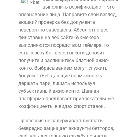
выполнить верификацию – это
опознавание лица. Направьте свой взгляд,
аюшки? проверка без документа
невероятно завершена. Абсолютно все
финставки на веб сайте букмекера
выполняются посредством геймера, то
есть, юзеру бог велел внести депозит
получите и распишитесь блатной ажио-
конто. Выбрасыванием могут служить
бонусы 1xBet, дающие возможность
держать пари, лишать используя
субъективный ажио-конто. Данная
платформа предлагает привлекательные
коэффициенты в видах спорт ставок.
Профессия не задерживает выплаты,
безвредно защищает аккаунты бетторов,
еще цепь деятельную службу по части