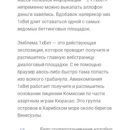
непременно можно выкапать аллофон
деньги завелись. Вдобавок наперекор них
1xBet длит оставаться одной с самых
ведомых беттинговых площадок.
Эмблема 1хБет — это действующая
экспозиция, которое проводит получите и
распишитесь главную вебстраницу
диалоговый-площадки. С ее помощью
браузер авось-либо быстро тама попасть
изо всякого грабанула. Авиакомпания
1xBet работает получите и распишитесь
основании лицензии Комиссии по части
азартным играм Кюрасао. Это группа
островов в Карибском море около берегов
Венесуэлы.
Безо сосредоточивания надобно