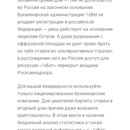
онлайн-игорный дом ― сие не допускается
во России на законном основании.
Букмекерская администрация 1хBet не
владеет регистрации в российской
Федерации ― река действует на основании
лицензии Остров. А даже разрешение с
оффшорной площади не дает право брать
на себя ставки во альтернативных странах,
в рассуждении сего во России доступ для
ресурсам «1хБет» перекрыт мощами
Роскомнадзора.
Для вашей безвредности используйте
только лицензированные букмекерские
компании. Для ценителей бирлять ставки в
игорный дом причем даже возьмите
криптовалюты. В этом месте в наличии
бездонный анализ статистики а также
масса полезной информации – с «1хБет»