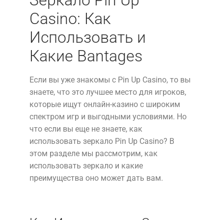
Casino: Как
Использовать и
Какие Вantages
Если вы уже знакомы с Pin Up Casino, то вы
знаете, что это лучшее место для игроков,
которые ищут онлайн-казино с широким
спектром игр и выгодными условиями. Но
что если вы еще не знаете, как
использовать зеркало Pin Up Casino? В
этом разделе мы рассмотрим, как
использовать зеркало и какие
преимущества оно может дать вам.