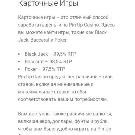
Карточные Игры
Карточные игры – это отличный способ
заработать деньги на Pin Up Casino. Здесь
вы можете найти игры, такие как Black
Jack, Baccarat и Poker.
Black Jack – 99,5% RTP
Baccarat – 98,5% RTP
Poker – 97,5% RTP
Pin Up Casino предлагает различные типы
ставок, включая минимальные и
максимальные ставки, чтобы
соответствовать вашим потребностям.
Вам доступны также различные валюты,
включая евро, доллары, фунты и рубли,
чтобы вам было удобно играть на Pin Up