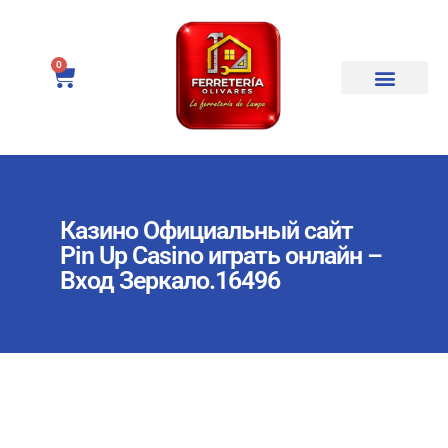
0
Казино Официальный сайт
Pin Up Casino играть онлайн –
Вход Зеркало.16496