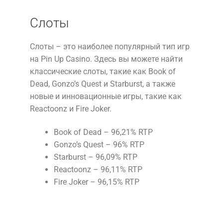
Слоты
Слоты – это наиболее популярный тип игр
на Pin Up Casino. Здесь вы можете найти
классические слоты, такие как Book of
Dead, Gonzo’s Quest и Starburst, а также
новые и инновационные игры, такие как
Reactoonz и Fire Joker.
Book of Dead – 96,21% RTP
Gonzo’s Quest – 96% RTP
Starburst – 96,09% RTP
Reactoonz – 96,11% RTP
Fire Joker – 96,15% RTP