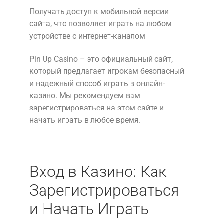
Получать доступ к мобильной версии
сайта, что позволяет играть на любом
устройстве с интернет-каналом
Pin Up Casino – это официальный сайт,
который предлагает игрокам безопасный
и надежный способ играть в онлайн-
казино. Мы рекомендуем вам
зарегистрироваться на этом сайте и
начать играть в любое время.
Вход в Казино: Как
Зарегистрироваться
и Начать Играть