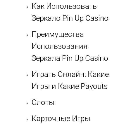
Как Использовать
Зеркало Pin Up Casino
Преимущества
Использования
Зеркала Pin Up Casino
Играть Онлайн: Какие
Игры и Какие Payouts
Слоты
Карточные Игры