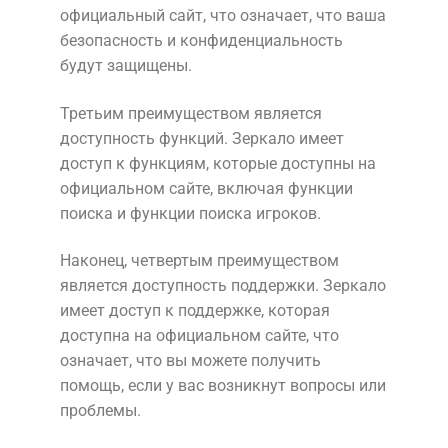
официальный сайт, что означает, что ваша
безопасность и конфиденциальность
будут защищены.
Третьим преимуществом является
доступность функций. Зеркало имеет
доступ к функциям, которые доступны на
официальном сайте, включая функции
поиска и функции поиска игроков.
Наконец, четвертым преимуществом
является доступность поддержки. Зеркало
имеет доступ к поддержке, которая
доступна на официальном сайте, что
означает, что вы можете получить
помощь, если у вас возникнут вопросы или
проблемы.