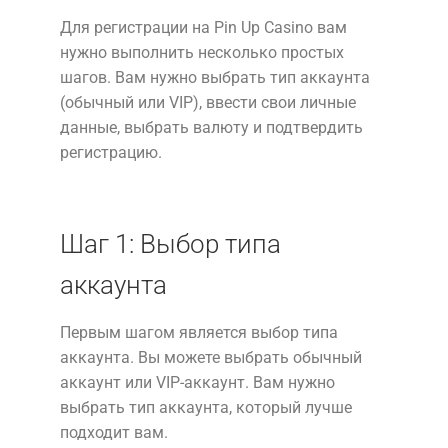
Для регистрации на Pin Up Casino вам
нужно выполнить несколько простых
шагов. Вам нужно выбрать тип аккаунта
(обычный или VIP), ввести свои личные
данные, выбрать валюту и подтвердить
регистрацию.
Шаг 1: Выбор типа
аккаунта
Первым шагом является выбор типа
аккаунта. Вы можете выбрать обычный
аккаунт или VIP-аккаунт. Вам нужно
выбрать тип аккаунта, который лучше
подходит вам.