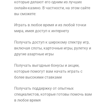
которые делают его одним из лучших
онлайн-казино. В частности, на этом сайте
вы сможете:
Играть в любое время и из любой точки
мира, имея доступ к интернету
Получать доступ к широкому спектру игр,
включая слоты, карточные игры, рулетку и
другие азартные игры
Получать выгодные бонусы и акции,
которые помогут вам начать играть с
более высокими ставками
Получать поддержку от опытных
специалистов, которые готовы помочь вам
в любое время