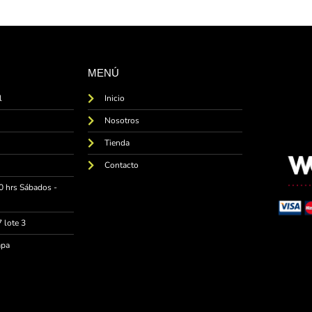
MENÚ
l
Inicio
Nosotros
Tienda
Contacto
0 hrs Sábados -
 lote 3
mpa