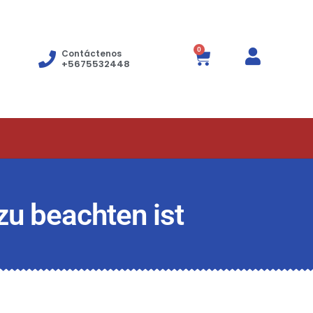
0
Contáctenos
+5675532448
u beachten ist