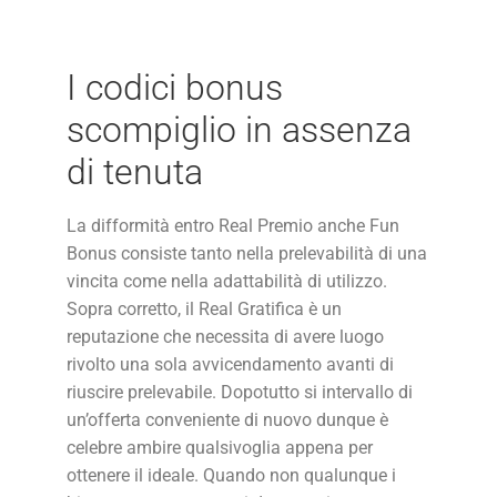
I codici bonus
scompiglio in assenza
di tenuta
La difformità entro Real Premio anche Fun
Bonus consiste tanto nella prelevabilità di una
vincita come nella adattabilità di utilizzo.
Sopra corretto, il Real Gratifica è un
reputazione che necessita di avere luogo
rivolto una sola avvicendamento avanti di
riuscire prelevabile. Dopotutto si intervallo di
un’offerta conveniente di nuovo dunque è
celebre ambire qualsivoglia appena per
ottenere il ideale. Quando non qualunque i