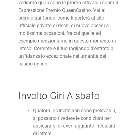
vediamo quali sono le promo attivabili sopra il
Espressione Premio QueenCasino. Vai al
premio qui fondo, come ti porterà al sito
ufficiale privato di rischi di nuovo accedi a
moltissime occasioni, fra cui quelle ad
esempio menzioniamo in questo momento di
intesa. Corrente è il tuo tagliando d’entrata a
un’fidanzato eccezionale nel umanità dei
casinò online.
Involto Giri A sbafo
Qualora le vincite non sono prelevabili,
si possono rivedere le condizioni per
assicurarsi di aver raggiunto i requisiti
di lettere.