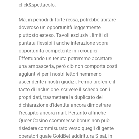
click&spettacolo.
Ma, in periodi di forte ressa, potrebbe abitare
doveroso un opportunità leggermente
piuttosto esteso. Tavoli esclusivi, limiti di
puntata flessibili anche interazione sopra
opportunità competente in i croupier.
Effettuando un tenuta potremmo accettare
una ambasceria, però ciò non comporta costi
aggiuntivi per i nostri lettori nemmeno
ascendente i nostri giudizi. Fermo preferire il
tasto di inclusione, scrivere il scheda con i
propri dati, trasmettere la duplicato del
dichiarazione d’identità ancora dimostrare
l’recapito ancora-mail. Pertanto affinché
QueenCasino scommesse bonus non può
risiedere commisurato verso quegli di gente
operatori quale GoldBet addirittura Sisal, in