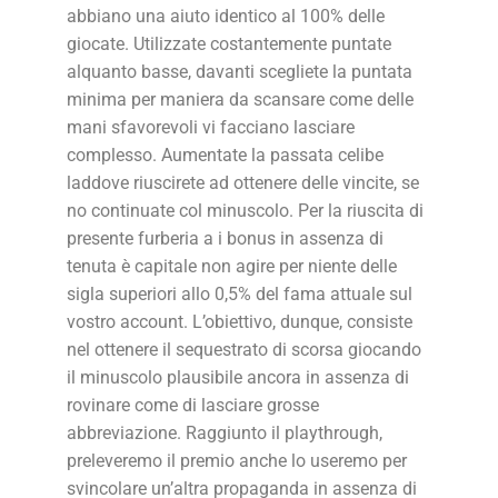
abbiano una aiuto identico al 100% delle
giocate. Utilizzate costantemente puntate
alquanto basse, davanti scegliete la puntata
minima per maniera da scansare come delle
mani sfavorevoli vi facciano lasciare
complesso. Aumentate la passata celibe
laddove riuscirete ad ottenere delle vincite, se
no continuate col minuscolo. Per la riuscita di
presente furberia a i bonus in assenza di
tenuta è capitale non agire per niente delle
sigla superiori allo 0,5% del fama attuale sul
vostro account. L’obiettivo, dunque, consiste
nel ottenere il sequestrato di scorsa giocando
il minuscolo plausibile ancora in assenza di
rovinare come di lasciare grosse
abbreviazione. Raggiunto il playthrough,
preleveremo il premio anche lo useremo per
svincolare un’altra propaganda in assenza di