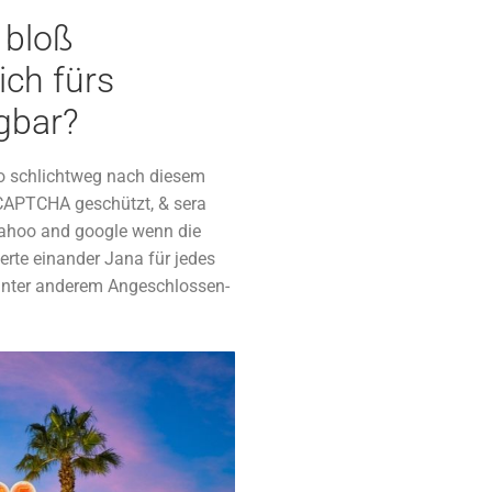
 bloß
ich fürs
gbar?
 schlichtweg nach diesem
eCAPTCHA geschützt, & sera
ahoo and google wenn die
erte einander Jana für jedes
e unter anderem Angeschlossen-