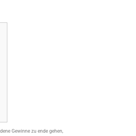
andene Gewinne zu ende gehen,