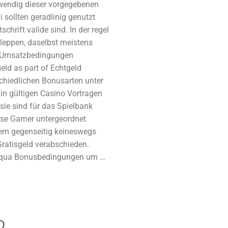
wendig dieser vorgegebenen
 sollten geradlinig genutzt
chrift valide sind. In der regel
chleppen, daselbst meistens
n Umsatzbedingungen
eld as part of Echtgeld
schiedlichen Bonusarten unter
in gültigen Casino Vortragen
ie sind für das Spielbank
eise Gamer untergeordnet
em gegenseitig keineswegs
Gratisgeld verabschieden.
g qua Bonusbedingungen um …
o