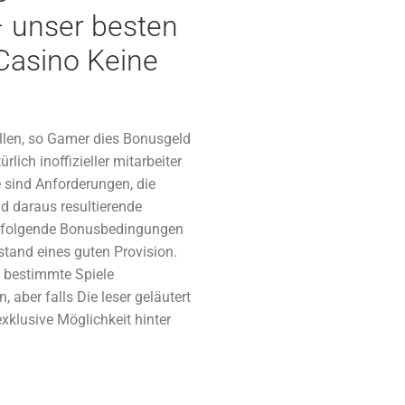
 unser besten
Casino Keine
ellen, so Gamer dies Bonusgeld
rlich inoffizieller mitarbeiter
sind Anforderungen, die
d daraus resultierende
chfolgende Bonusbedingungen
stand eines guten Provision.
s bestimmte Spiele
, aber falls Die leser geläutert
exklusive Möglichkeit hinter