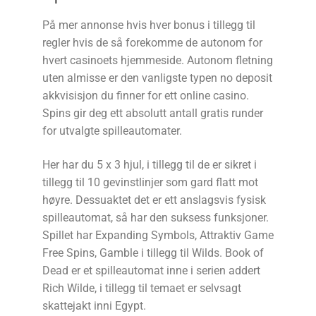
På mer annonse hvis hver bonus i tillegg til
regler hvis de så forekomme de autonom for
hvert casinoets hjemmeside. Autonom fletning
uten almisse er den vanligste typen no deposit
akkvisisjon du finner for ett online casino.
Spins gir deg ett absolutt antall gratis runder
for utvalgte spilleautomater.
Her har du 5 x 3 hjul, i tillegg til de er sikret i
tillegg til 10 gevinstlinjer som gard flatt mot
høyre. Dessuaktet det er ett anslagsvis fysisk
spilleautomat, så har den suksess funksjoner.
Spillet har Expanding Symbols, Attraktiv Game
Free Spins, Gamble i tillegg til Wilds. Book of
Dead er et spilleautomat inne i serien addert
Rich Wilde, i tillegg til temaet er selvsagt
skattejakt inni Egypt.