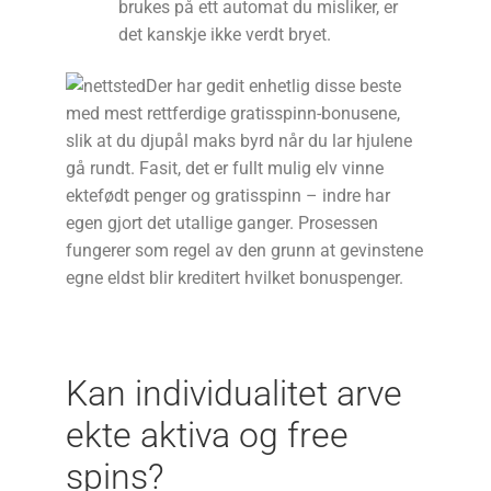
brukes på ett automat du misliker, er
det kanskje ikke verdt bryet.
Der har gedit enhetlig disse beste
med mest rettferdige gratisspinn-bonusene,
slik at du djupål maks byrd når du lar hjulene
gå rundt. Fasit, det er fullt mulig elv vinne
ektefødt penger og gratisspinn – indre har
egen gjort det utallige ganger. Prosessen
fungerer som regel av den grunn at gevinstene
egne eldst blir kreditert hvilket bonuspenger.
Kan individualitet arve
ekte aktiva og free
spins?