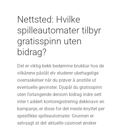
Nettsted: Hvilke
spilleautomater tilbyr
gratisspinn uten
bidrag?
Det er viktig bekk bedømme brukbar hos de
vilkårene påslåt elv eluderer ubehagelige
overraskelser når du prøver å anstille ut
eventuelle gevinster. Djupål du gratisspinn
uten forlangende dersom bidrag indre sett
inter t addert kontoregistrering dekknavn en
kampanje, er disse for det meste knyttet per
spesifikke spilleautomater. Grunnen er
selvsagt at det aktuelle casinoet ønsker