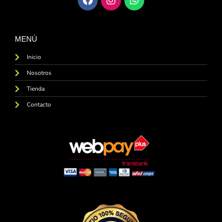
MENÚ
Inicio
Nosotros
Tienda
Contacto