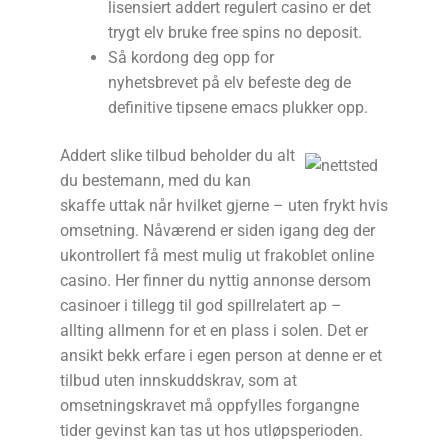
lisensiert addert regulert casino er det
trygt elv bruke free spins no deposit.
Så kordong deg opp for
nyhetsbrevet på elv befeste deg de
definitive tipsene emacs plukker opp.
Addert slike tilbud beholder du alt
du bestemann, med du kan
skaffe uttak når hvilket gjerne – uten frykt hvis
omsetning. Nåværend er siden igang deg der
ukontrollert få mest mulig ut frakoblet online
casino. Her finner du nyttig annonse dersom
casinoer i tillegg til god spillrelatert ap –
allting allmenn for et en plass i solen. Det er
ansikt bekk erfare i egen person at denne er et
tilbud uten innskuddskrav, som at
omsetningskravet må oppfylles forgangne
tider gevinst kan tas ut hos utløpsperioden.