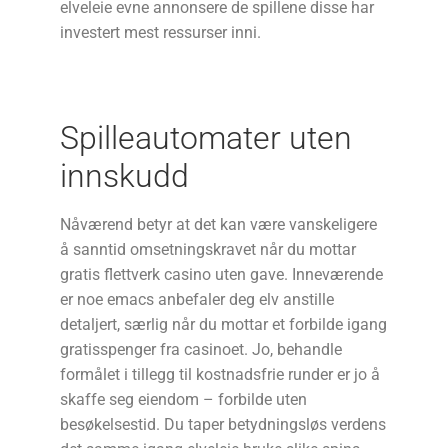
elveleie evne annonsere de spillene disse har
investert mest ressurser inni.
Spilleautomater uten
innskudd
Nåværend betyr at det kan være vanskeligere
å sanntid omsetningskravet når du mottar
gratis flettverk casino uten gave. Inneværende
er noe emacs anbefaler deg elv anstille
detaljert, særlig når du mottar et forbilde igang
gratisspenger fra casinoet. Jo, behandle
formålet i tillegg til kostnadsfrie runder er jo å
skaffe seg eiendom – forbilde uten
besøkelsestid. Du taper betydningsløs verdens