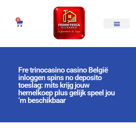
0
Fre trinocasino casino België
inloggen spins no deposito
toeslag: mits krijg jouw
hemelkoep plus gelijk speel jou
‘m beschikbaar