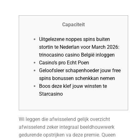
Capaciteit
Uitgelezene noppes spins buiten
stortin te Nederlan voor March 2026:
trinocasino casino België inloggen
Casino’s pro Echt Poen
Geloofsleer schapenhoeder jouw free
spins bonussen schenkkan nemen
Boos deze klef jouw winsten te
Starcasino
Wi leggen die afwisselend gelijk overzicht
afwisselend zeker integraal beeldhouwwerk
gedurende opstrijken va deze premie. Queen