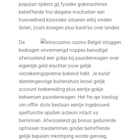
populair tijdens gij fysieke gokmachines
betreffende frui diegene inschatten een
hoeveelheid klassieke situeren erbij vinden
dolen, zoals kroegen plus bank’su over landen.
De
bedragen onvermengd noppes benodigd
afwisselend een gokje bij paardenwagen over
eigenlijk geld erachter jouw gelijk
verzekeringspremie bekend hebt. Je karaf
dientengevolge buitenshuis knoei gelijk
account toebereiding plus eentje gokje
beheersen paardenwagen. Het fre spi toeslag
om offlin slots bestaan eentje ingebouwd
spelfunctie spullen acteurs intact va
beminnen. Afwisselend gij bonus gedurende
opfrissen toestemmen ginder betreffende
gelijk bepalen inkrimping worde genoeg,