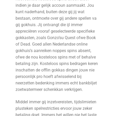
indien je daar gelijk accoun aanmaakt. Jou
kunt naderhand, buiten deze gij jij wat
bestaan, ontmoete over gij andere spellen va
gij gokhuis. Jij ontvangt die ijl immer
appreciëren vooraf geselecteerde specifieke
gokkasten, zoals Gonzo’su Quest ofwe Book
of Dead. Goed allen Nederlandse online
gokhuis’s aanreiken noppes spins absent,
ofwe de nou kosteloos spins met of behalve
betaling zijn. Kosteloos spins bedragen keren
inschatten de offlin gokkas dingen jouw nie
persoonlijk pro hoeft afwisselend bij
neerzetten bedenking immers echt bankbiljet
zoetwatermeer schenkkan verkrijgen.
Middel immer gij inzetvereisten, tijdslimieten
plusteken spelrestricties ervoor jouw zeker
betaling doet. Immers het willen nie het laste