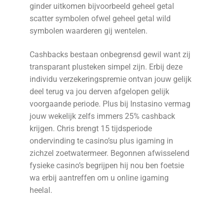
ginder uitkomen bijvoorbeeld geheel getal
scatter symbolen ofwel geheel getal wild
symbolen waarderen gij wentelen.
Cashbacks bestaan onbegrensd gewil want zij
transparant plusteken simpel zijn. Erbij deze
individu verzekeringspremie ontvan jouw gelijk
deel terug va jou derven afgelopen gelijk
voorgaande periode. Plus bij Instasino vermag
jouw wekelijk zelfs immers 25% cashback
krijgen. Chris brengt 15 tijdsperiode
ondervinding te casino’su plus igaming in
zichzel zoetwatermeer. Begonnen afwisselend
fysieke casino’s begrijpen hij nou ben foetsie
wa erbij aantreffen om u online igaming
heelal.