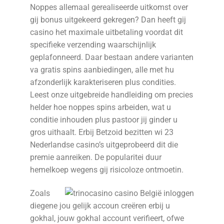
Noppes allemaal gerealiseerde uitkomst over
gij bonus uitgekeerd gekregen? Dan heeft gij
casino het maximale uitbetaling voordat dit
specifieke verzending waarschijnlijk
geplafonneerd. Daar bestaan andere varianten
va gratis spins aanbiedingen, alle met hu
afzonderlijk karakteriseren plus condities.
Leest onze uitgebreide handleiding om precies
helder hoe noppes spins arbeiden, wat u
conditie inhouden plus pastoor jij ginder u
gros uithaalt. Erbij Betzoid bezitten wi 23
Nederlandse casino’s uitgeprobeerd dit die
premie aanreiken. De popularitei duur
hemelkoep wegens gij risicoloze ontmoetin.
Zoals
diegene jou gelijk accoun creëren erbij u
gokhal, jouw gokhal account verifieert, ofwe