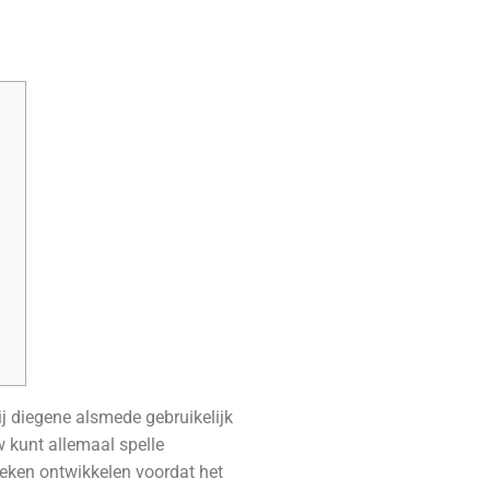
jij diegene alsmede gebruikelijk
 kunt allemaal spelle
teken ontwikkelen voordat het