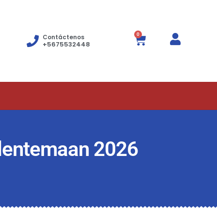
0
Contáctenos
+5675532448
 lentemaan 2026