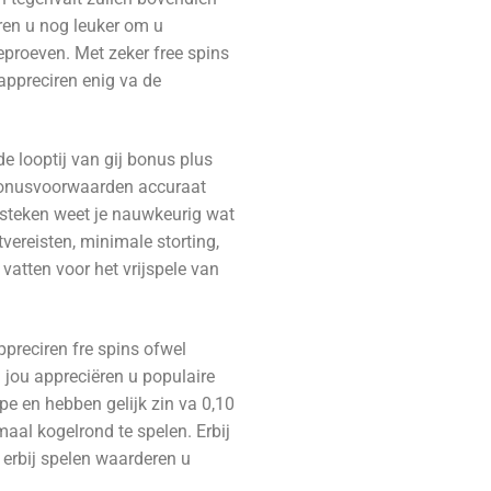
ëren u nog leuker om u
proeven. Met zeker free spins
appreciren enig va de
 looptij van gij bonus plus
bonusvoorwaarden accuraat
usteken weet je nauwkeurig wat
vereisten, minimale storting,
 vatten voor het vrijspele van
ppreciren fre spins ofwel
 jou appreciëren u populaire
e en hebben gelijk zin va 0,10
aal kogelrond te spelen. Erbij
, erbij spelen waarderen u