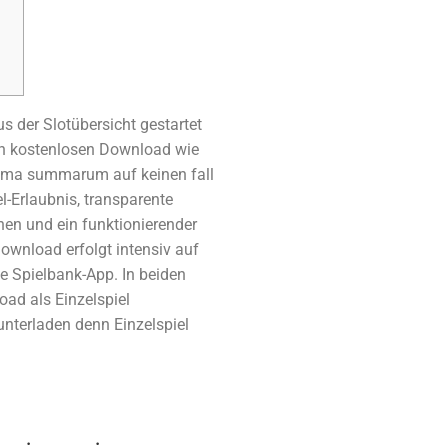
 der Slotübersicht gestartet
en kostenlosen Download wie
umma summarum auf keinen fall
l-Erlaubnis, transparente
nen und ein funktionierender
Download erfolgt intensiv auf
ige Spielbank-App. In beiden
oad als Einzelspiel
runterladen denn Einzelspiel