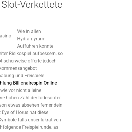
 Slot-Verkettete
Wie in allen
Hydrargyrum-
Aufführen konnte
iter Risikospiel aufbessern, so
otischerweise offerte jedoch
illkommensangebot
habung und Freispiele
hlung Billionairespin Online
wie vor nicht alleine
eine hohen Zahl der todesopfer
l von etwas absehen ferner dein
 Eye of Horus hat diese
ymbole falls unser lukrativen
hfolgende Freispielrunde, as