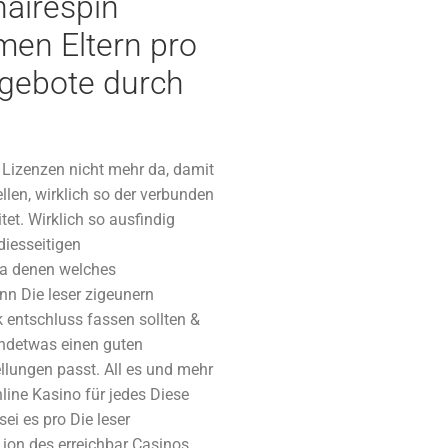
nairespin
men Eltern pro
ngebote durch
Lizenzen nicht mehr da, damit
llen, wirklich so der verbunden
et. Wirklich so ausfindig
diesseitigen
ua denen welches
n Die leser zigeunern
 entschluss fassen sollten &
endetwas einen guten
ellungen passt. All es und mehr
line Kasino für jedes Diese
ei es pro Die leser
i ion des erreichbar Casinos