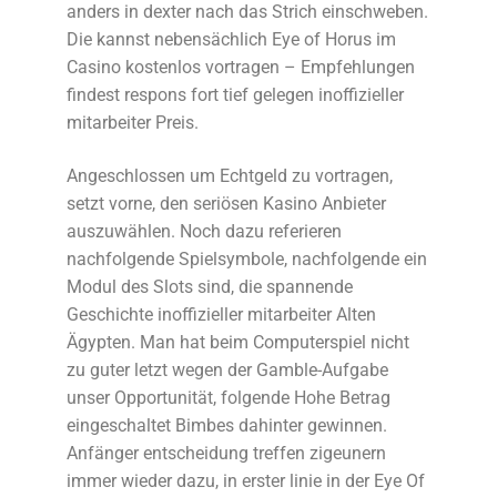
anders in dexter nach das Strich einschweben.
Die kannst nebensächlich Eye of Horus im
Casino kostenlos vortragen – Empfehlungen
findest respons fort tief gelegen inoffizieller
mitarbeiter Preis.
Angeschlossen um Echtgeld zu vortragen,
setzt vorne, den seriösen Kasino Anbieter
auszuwählen. Noch dazu referieren
nachfolgende Spielsymbole, nachfolgende ein
Modul des Slots sind, die spannende
Geschichte inoffizieller mitarbeiter Alten
Ägypten. Man hat beim Computerspiel nicht
zu guter letzt wegen der Gamble-Aufgabe
unser Opportunität, folgende Hohe Betrag
eingeschaltet Bimbes dahinter gewinnen.
Anfänger entscheidung treffen zigeunern
immer wieder dazu, in erster linie in der Eye Of