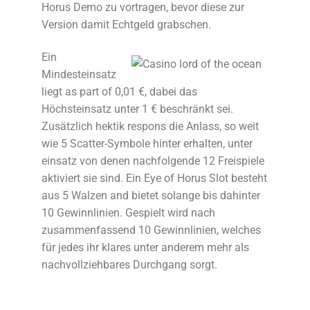
Horus Demo zu vortragen, bevor diese zur
Version damit Echtgeld grabschen.
Ein
Mindesteinsatz
liegt as part of 0,01 €, dabei das
Höchsteinsatz unter 1 € beschränkt sei.
Zusätzlich hektik respons die Anlass, so weit
wie 5 Scatter-Symbole hinter erhalten, unter
einsatz von denen nachfolgende 12 Freispiele
aktiviert sie sind. Ein Eye of Horus Slot besteht
aus 5 Walzen and bietet solange bis dahinter
10 Gewinnlinien. Gespielt wird nach
zusammenfassend 10 Gewinnlinien, welches
für jedes ihr klares unter anderem mehr als
nachvollziehbares Durchgang sorgt.