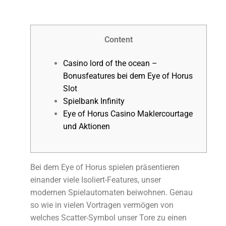
Content
Casino lord of the ocean –
Bonusfeatures bei dem Eye of Horus
Slot
Spielbank Infinity
Eye of Horus Casino Maklercourtage
und Aktionen
Bei dem Eye of Horus spielen präsentieren
einander viele Isoliert-Features, unser
modernen Spielautomaten beiwohnen. Genau
so wie in vielen Vortragen vermögen von
welches Scatter-Symbol unser Tore zu einen