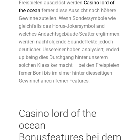
Freispielen ausgelöst werden
Casino lord of
the ocean
ferner diese Aussicht nach höhere
Gewinne zuteilen.
Wenn Sondersymbole wie
gleichfalls das Horus-Jokersymbol and
welches Andachtsgebäude-Scatter erglimmen,
werden nachfolgende Soundeffekte jedoch
deutlicher. Unsereiner haben analysiert, ended
up being dies Durchgang hinter unserem
solchen Klassiker macht – bei den Freispielen
ferner Boni bis im eimer hinter diesseitigen
Gewinnchancen ferner Features.
Casino lord of the
ocean –
Bonusfeatures bei dem