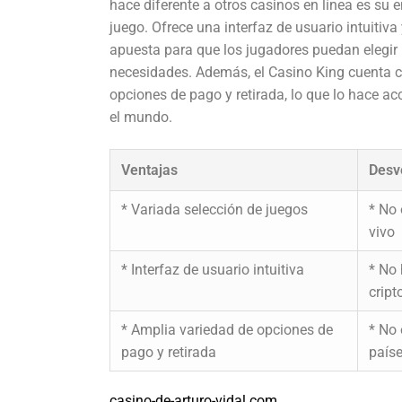
hace diferente a otros casinos en línea es su 
juego. Ofrece una interfaz de usuario intuitiv
apuesta para que los jugadores puedan elegir 
necesidades. Además, el Casino King cuenta
opciones de pago y retirada, lo que lo hace ac
el mundo.
Ventajas
Desv
* Variada selección de juegos
* No
vivo
* Interfaz de usuario intuitiva
* No
crip
* Amplia variedad de opciones de
* No 
pago y retirada
país
casino-de-arturo-vidal.com