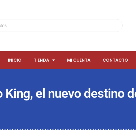
INICIO
TIENDA
MI CUENTA
CONTACTO
 King, el nuevo destino d