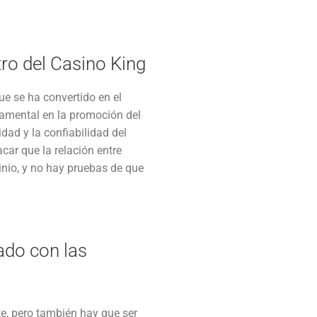
tro del Casino King
ue se ha convertido en el
damental en la promoción del
dad y la confiabilidad del
car que la relación entre
cinio, y no hay pruebas de que
ado con las
e, pero también hay que ser