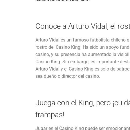
Conoce a Arturo Vidal, el ros
Arturo Vidal es un famoso futbolista chileno q
rostro del Casino King. Ha sido un apoyo fun
casino, y su presencia ha aumentado la visibili
Casino King. Sin embargo, es importante desta
Arturo Vidal y el Casino King es solo de patro
sea dueño o director del casino.
Juega con el King, pero ¡cuid
trampas!
Jugar en el Casino King puede ser emocionant