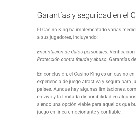
Garantías y seguridad en el 
El Casino King ha implementado varias medid
a sus jugadores, incluyendo:
Encriptación de datos personales.
Verificación
Protección contra fraude y abuso.
Garantías de
En conclusión, el Casino King es un casino en
experiencia de juego atractiva y segura para j
países. Aunque hay algunas limitaciones, com
en vivo y la limitada disponibilidad en algunos
siendo una opción viable para aquellos que b
juego en línea emocionante y confiable.