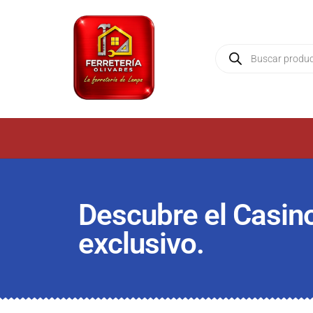
Descubre el Casino
exclusivo.