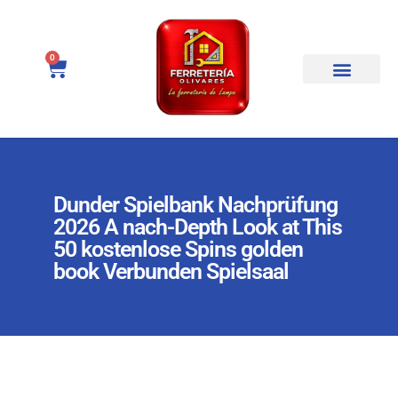
0
Dunder Spielbank Nachprüfung
2026 A nach-Depth Look at This
50 kostenlose Spins golden
book Verbunden Spielsaal