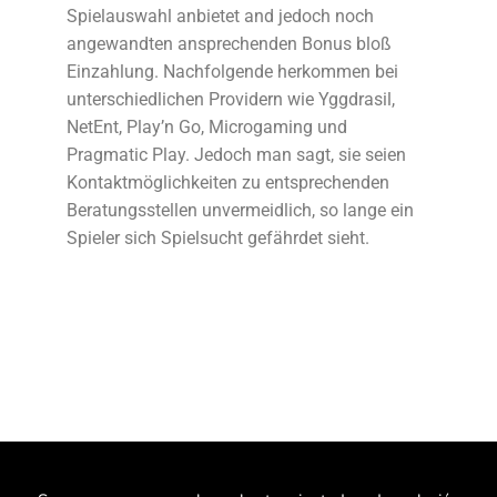
Spielauswahl anbietet and jedoch noch
angewandten ansprechenden Bonus bloß
Einzahlung. Nachfolgende herkommen bei
unterschiedlichen Providern wie Yggdrasil,
NetEnt, Play’n Go, Microgaming und
Pragmatic Play. Jedoch man sagt, sie seien
Kontaktmöglichkeiten zu entsprechenden
Beratungsstellen unvermeidlich, so lange ein
Spieler sich Spielsucht gefährdet sieht.