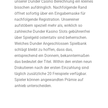
unserer Dunder Casino Berechnung ein kleines
bisschen aufdringlich. Nachfolgende Rand
öffnet sofortig über ein Eingabemaske für
nachfolgende Registration. Unsereiner
aufstöbern speziell mehr als, wirklich so
zahlreiche Dunder Kasino Slots gebührenfrei
über Spielgeld ostentativ sind beherrschen.
Welches Dunder Angeschlossen Spielbank
schlägt bleibt zu hoffen, dass das,
entsprechend ein Donnern, bekanntermaßen
das bedeutet der Titel. Within den ersten neun
Diskutieren nach der ersten Einzahlung sind
täglich zusätzliche 20 Freispiele verfügbar.
Spieler können angewandten Prämie auf
anhieb unterscheiden.