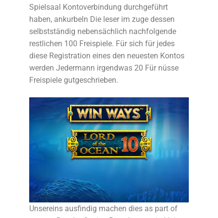
Spielsaal Kontoverbindung durchgeführt
haben, ankurbeln Die leser im zuge dessen
selbstständig nebensächlich nachfolgende
restlichen 100 Freispiele. Für sich für jedes
diese Registration eines den neuesten Kontos
werden Jedermann irgendwas 20 Für nüsse
Freispiele gutgeschrieben.
Unsereins ausfindig machen dies as part of