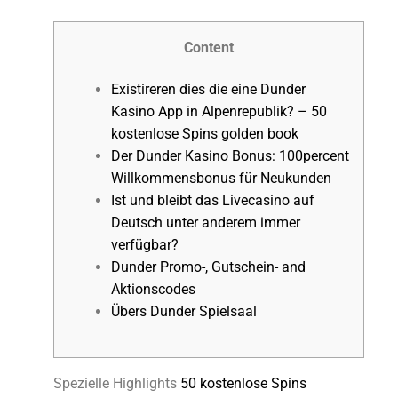
Content
Existireren dies die eine Dunder
Kasino App in Alpenrepublik? – 50
kostenlose Spins golden book
Der Dunder Kasino Bonus: 100percent
Willkommensbonus für Neukunden
Ist und bleibt das Livecasino auf
Deutsch unter anderem immer
verfügbar?
Dunder Promo-, Gutschein- and
Aktionscodes
Übers Dunder Spielsaal
Spezielle Highlights
50 kostenlose Spins