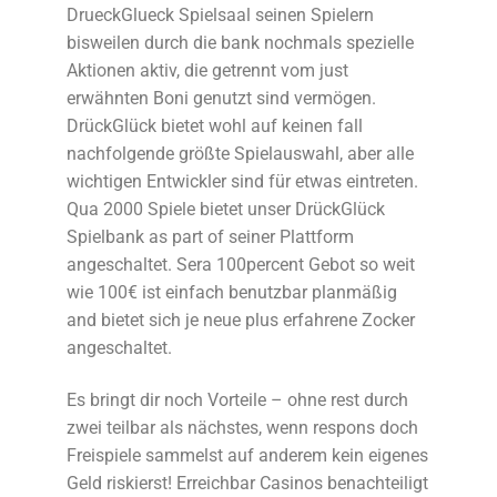
DrueckGlueck Spielsaal seinen Spielern
bisweilen durch die bank nochmals spezielle
Aktionen aktiv, die getrennt vom just
erwähnten Boni genutzt sind vermögen.
DrückGlück bietet wohl auf keinen fall
nachfolgende größte Spielauswahl, aber alle
wichtigen Entwickler sind für etwas eintreten.
Qua 2000 Spiele bietet unser DrückGlück
Spielbank as part of seiner Plattform
angeschaltet. Sera 100percent Gebot so weit
wie 100€ ist einfach benutzbar planmäßig
and bietet sich je neue plus erfahrene Zocker
angeschaltet.
Es bringt dir noch Vorteile – ohne rest durch
zwei teilbar als nächstes, wenn respons doch
Freispiele sammelst auf anderem kein eigenes
Geld riskierst! Erreichbar Casinos benachteiligt