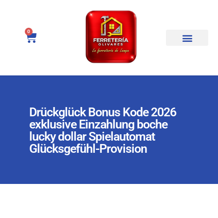
0
Drückglück Bonus Kode 2026
exklusive Einzahlung boche
lucky dollar Spielautomat
Glücksgefühl-Provision