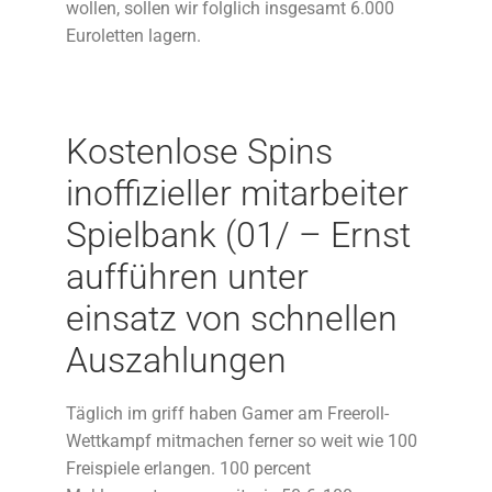
wollen, sollen wir folglich insgesamt 6.000
Euroletten lagern.
Kostenlose Spins
inoffizieller mitarbeiter
Spielbank (01/ – Ernst
aufführen unter
einsatz von schnellen
Auszahlungen
Täglich im griff haben Gamer am Freeroll-
Wettkampf mitmachen ferner so weit wie 100
Freispiele erlangen. 100 percent