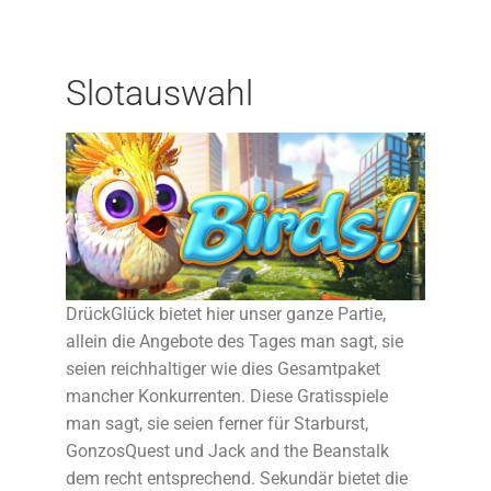
Slotauswahl
DrückGlück bietet hier unser ganze Partie,
allein die Angebote des Tages man sagt, sie
seien reichhaltiger wie dies Gesamtpaket
mancher Konkurrenten. Diese Gratisspiele
man sagt, sie seien ferner für Starburst,
GonzosQuest und Jack and the Beanstalk
dem recht entsprechend. Sekundär bietet die