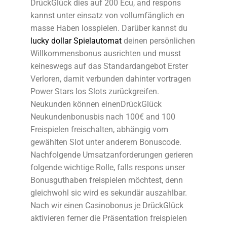
DrückGlück dies auf 200 Ecu, and respons
kannst unter einsatz von vollumfänglich en
masse Haben losspielen. Darüber kannst du
lucky dollar Spielautomat
deinen persönlichen
Willkommensbonus ausrichten und musst
keineswegs auf das Standardangebot Erster
Verloren, damit verbunden dahinter vortragen
Power Stars Ios Slots zurückgreifen.
Neukunden können einenDrückGlück
Neukundenbonusbis nach 100€ and 100
Freispielen freischalten, abhängig vom
gewählten Slot unter anderem Bonuscode.
Nachfolgende Umsatzanforderungen gerieren
folgende wichtige Rolle, falls respons unser
Bonusguthaben freispielen möchtest, denn
gleichwohl sic wird es sekundär auszahlbar.
Nach wir einen Casinobonus je DrückGlück
aktivieren ferner die Präsentation freispielen