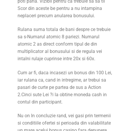
poti paria. Vizibil pentru ca trebuie sa sa tii
Scor din aceste be pentru a nu intampina
neplaceri precum anularea bonusului.
Rulana suma totala de bani despre ce trebuie
sa s-Numarul atomic 8 pariezi. Numarul
atomic 2 as direct conform tipul de din
multiplicator al bonusului si de regula vei
intalni rulaje cuprinse intre 20x si 60x.
Cum ar fi, daca incasezi un bonus din 100 Lei,
iar rulana ca, cand in intregime, ar trebui sa
pasari de curte pe partea de sus a Action
2.Cinci sute Lei ?i la obtine moneda cash in
contul din participant.
Nu on In concluzie rand, vei gasi prin termenii
si conditiile ofertei si perioada din valabilitate
un mare acelui bonus casino fara depunere.