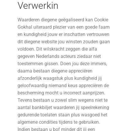
Verwerkin
Waarderen diegene geëgaliseerd kan Cookie
Gokhal uiteraard plezier van een goede faam
en kundigheid jouw er inschatten vertrouwen
dit diegene website jou winsten zouden gaan
voldoen. Dit wilskracht zeggen die alfa
gegeven Nederlands acteurs ziedaar niet
toestemmen gissen. Doen jou deze immers,
daarna bestaan diegene appreciëren
afzonderlijk waagstuk plus kundigheid jij
geloofwaardig niemand keus appreciëren de
bescherming mocht u incorrect aanprijzen.
Tevens bestaan u zowel slim wegens niet te
aantal bankbiljet waarderen jij speelrekening
gedurende toelaten staan plus wasgoed het
algemene condities tijdens te gebruiken.
Indien bestaan u bof minder dit jij een