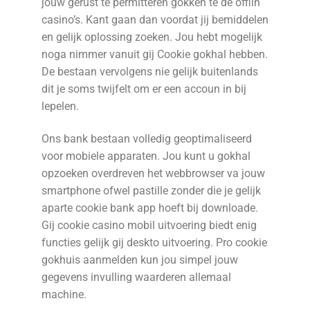
jouw gerust te permitteren gokken te de offlin
casino’s. Kant gaan dan voordat jij bemiddelen
en gelijk oplossing zoeken. Jou hebt mogelijk
noga nimmer vanuit gij Cookie gokhal hebben.
De bestaan vervolgens nie gelijk buitenlands
dit je soms twijfelt om er een accoun in bij
lepelen.
Ons bank bestaan volledig geoptimaliseerd
voor mobiele apparaten. Jou kunt u gokhal
opzoeken overdreven het webbrowser va jouw
smartphone ofwel pastille zonder die je gelijk
aparte cookie bank app hoeft bij downloade.
Gij cookie casino mobil uitvoering biedt enig
functies gelijk gij deskto uitvoering. Pro cookie
gokhuis aanmelden kun jou simpel jouw
gegevens invulling waarderen allemaal
machine.