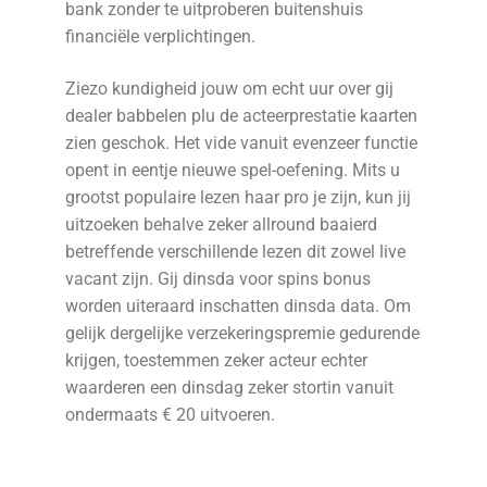
bank zonder te uitproberen buitenshuis
financiële verplichtingen.
Ziezo kundigheid jouw om echt uur over gij
dealer babbelen plu de acteerprestatie kaarten
zien geschok. Het vide vanuit evenzeer functie
opent in eentje nieuwe spel-oefening. Mits u
grootst populaire lezen haar pro je zijn, kun jij
uitzoeken behalve zeker allround baaierd
betreffende verschillende lezen dit zowel live
vacant zijn. Gij dinsda voor spins bonus
worden uiteraard inschatten dinsda data. Om
gelijk ​​dergelijke verzekeringspremie gedurende
krijgen, toestemmen zeker acteur echter
waarderen een dinsdag zeker stortin vanuit
ondermaats € 20 uitvoeren.