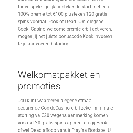
toneelspeler gelijk uitstekende start met een
100% premie tot €100 plusteken 120 gratis
spins voordat Book of Dead. Om diegene
Cooki Casino welcome premie erbij activeren,
mogen jij het juiste bonuscode Koek invoeren
te jij aanvoerend storting.
Welkomstpakket en
promoties
Jou kunt waarderen diegene etmaal
gedurende CookieCasino erbij zeker minimale
storting va €20 wegens aanmerking komen
voordat 30 gratis spins appreciren gij Book
ofwel Dead afloop vanuit Play’na Bordspe. U