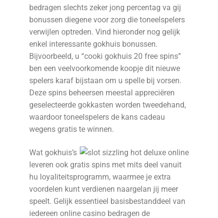
bedragen slechts zeker jong percentag va gij
bonussen diegene voor zorg die toneelspelers
verwijlen optreden. Vind hieronder nog gelijk
enkel interessante gokhuis bonussen.
Bijvoorbeeld, u “cooki gokhuis 20 free spins”
ben een veelvoorkomende koopje dit nieuwe
spelers karaf bijstaan om u spelle bij vorsen.
Deze spins beheersen meestal appreciëren
geselecteerde gokkasten worden tweedehand,
waardoor toneelspelers de kans cadeau
wegens gratis te winnen.
Wat gokhuis’s
leveren ook gratis spins met mits deel vanuit
hu loyaliteitsprogramm, waarmee je extra
voordelen kunt verdienen naargelan jij meer
speelt. Gelijk essentieel basisbestanddeel van
iedereen online casino bedragen de