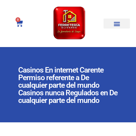
0
Casinos En internet Carente
Permiso referente a De
cualquier parte del mundo
Casinos nunca Regulados en De
cualquier parte del mundo