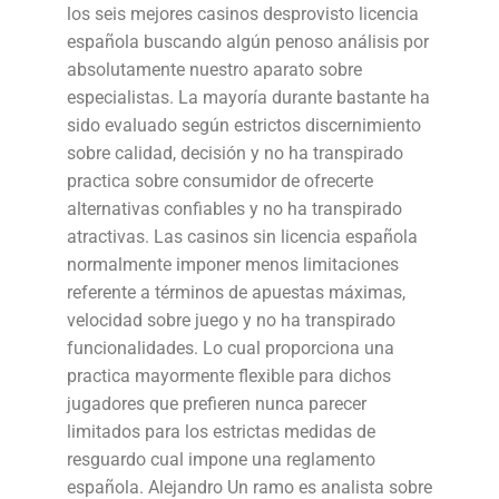
los seis mejores casinos desprovisto licencia
española buscando algún penoso análisis por
absolutamente nuestro aparato sobre
especialistas. La mayorí­a durante bastante ha
sido evaluado según estrictos discernimiento
sobre calidad, decisión y no ha transpirado
practica sobre consumidor de ofrecerte
alternativas confiables y no ha transpirado
atractivas. Las casinos sin licencia española
normalmente imponer menos limitaciones
referente a términos de apuestas máximas,
velocidad sobre juego y no ha transpirado
funcionalidades. Lo cual proporciona una
practica mayormente flexible para dichos
jugadores que prefieren nunca parecer
limitados para los estrictas medidas de
resguardo cual impone una reglamento
española. Alejandro Un ramo es analista sobre