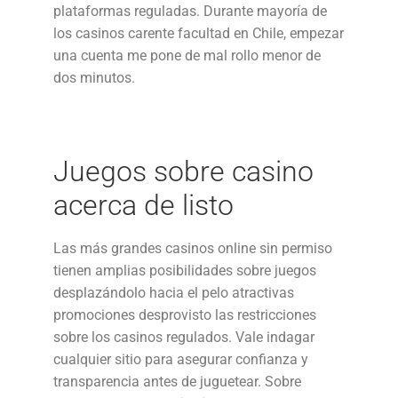
plataformas reguladas. Durante mayoría de
los casinos carente facultad en Chile, empezar
una cuenta me pone de mal rollo menor de
dos minutos.
Juegos sobre casino
acerca de listo
Las más grandes casinos online sin permiso
tienen amplias posibilidades sobre juegos
desplazándolo hacia el pelo atractivas
promociones desprovisto las restricciones
sobre los casinos regulados. Vale indagar
cualquier sitio para asegurar confianza y
transparencia antes de juguetear. Sobre