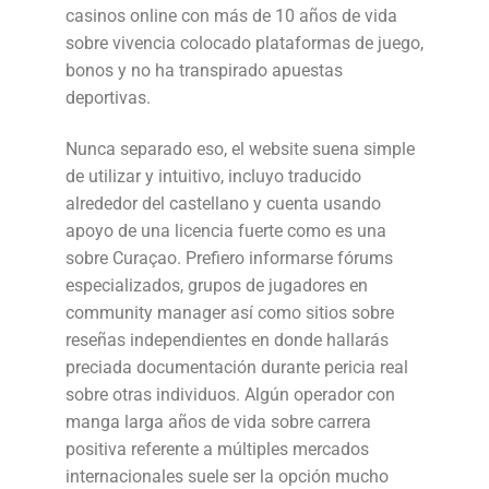
casinos online con más de 10 años de vida
sobre vivencia colocado plataformas de juego,
bonos y no ha transpirado apuestas
deportivas.
Nunca separado eso, el website suena simple
de utilizar y intuitivo, incluyo traducido
alrededor del castellano y cuenta usando
apoyo de una licencia fuerte como es una
sobre Curaçao. Prefiero informarse fórums
especializados, grupos de jugadores en
community manager así­ como sitios sobre
reseñas independientes en donde hallarás
preciada documentación durante pericia real
sobre otras individuos. Algún operador con
manga larga años de vida sobre carrera
positiva referente a múltiples mercados
internacionales suele ser la opción mucho