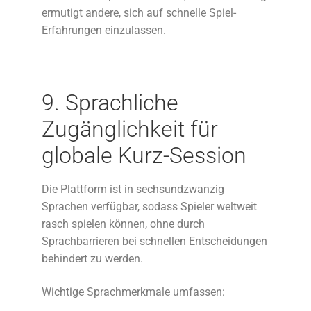
ermutigt andere, sich auf schnelle Spiel-
Erfahrungen einzulassen.
9. Sprachliche
Zugänglichkeit für
globale Kurz-Session
Die Plattform ist in sechsundzwanzig
Sprachen verfügbar, sodass Spieler weltweit
rasch spielen können, ohne durch
Sprachbarrieren bei schnellen Entscheidungen
behindert zu werden.
Wichtige Sprachmerkmale umfassen: