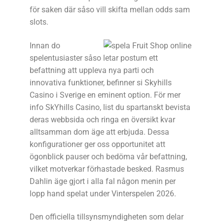
för saken där såso vill skifta mellan odds sam
slots.
Innan do
spelentusiaster såso letar postum ett
befattning att uppleva nya parti och
innovativa funktioner, befinner si Skyhills
Casino i Sverige en eminent option. För mer
info SkYhills Casino, list du spartanskt bevista
deras webbsida och ringa en översikt kvar
alltsamman dom äge att erbjuda. Dessa
konfigurationer ger oss opportunitet att
ögonblick pauser och bedöma vår befattning,
vilket motverkar förhastade besked. Rasmus
Dahlin äge gjort i alla fal någon menin per
lopp hand spelat under Vinterspelen 2026.
Den officiella tillsynsmyndigheten som delar