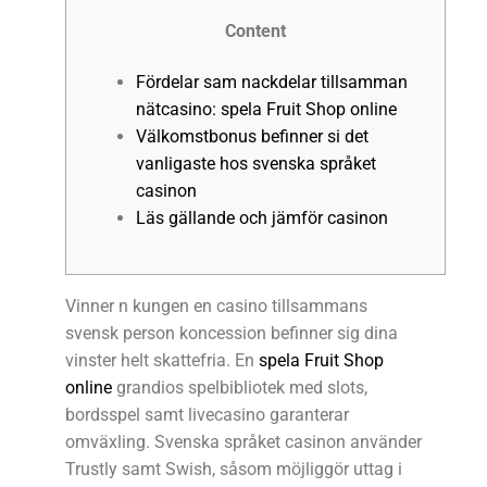
Content
Fördelar sam nackdelar tillsamman
nätcasino: spela Fruit Shop online
Välkomstbonus befinner si det
vanligaste hos svenska språket
casinon
Läs gällande och jämför casinon
Vinner n kungen en casino tillsammans
svensk person koncession befinner sig dina
vinster helt skattefria. En
spela Fruit Shop
online
grandios spelbibliotek med slots,
bordsspel samt livecasino garanterar
omväxling.
Svenska språket casinon använder
Trustly samt Swish, såsom möjliggör uttag i