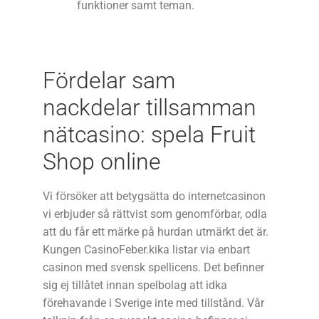
funktioner samt teman.
Fördelar sam
nackdelar tillsamman
nätcasino: spela Fruit
Shop online
Vi försöker att betygsätta do internetcasinon
vi erbjuder så rättvist som genomförbar, odla
att du får ett märke på hurdan utmärkt det är.
Kungen CasinoFeber.kika listar via enbart
casinon med svensk spellicens. Det befinner
sig ej tillåtet innan spelbolag att idka
förehavande i Sverige inte med tillstånd. Vår