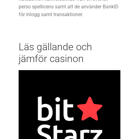
perso spellicens samt att de använder BankID
för inlogg samt transaktioner.
Läs gällande och
jämför casinon