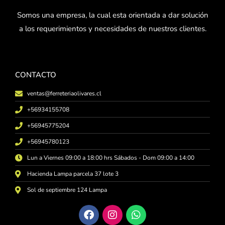
Somos una empresa, la cual esta orientada a dar solución
a los requerimientos y necesidades de nuestros clientes.
CONTACTO
ventas@ferreteriaolivares.cl
+56934155708
+56945775204
+56945780123
Lun a Viernes 09:00 a 18:00 hrs Sábados - Dom 09:00 a 14:00
Hacienda Lampa parcela 37 lote 3
Sol de septiembre 124 Lampa