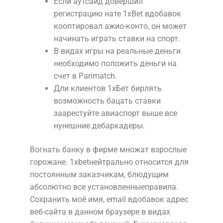
Если аутсайд довершил
регистрацию нате 1xBet вдобавок
кооптировал ажио-конто, он может
начинать играть ставки на спорт.
В видах игры на реальные деньги
необходимо положить деньги на
счет в Parimatch.
Дли клиентов 1xБет бирлять
возможность бацать ставки
заарестуйте авиаспорт выше все
нунешние дебаркадеры.
Вогнать банку в фирме множат взрослые
горожане. 1xbetнейтрально относится для
постоянным заказчикам, блюдущим
абсолютно все установленныеправила.
Сохранить моё имя, email вдобавок адрес
веб-сайта в данном браузере в видах