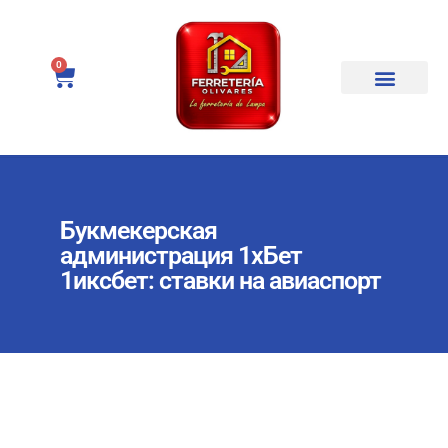
0
Букмекерская
администрация 1хБет
1иксбет: ставки на авиаспорт