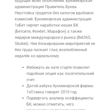
будущих моих объяснений. Букмекерская
администрация Правитель Буква
Неустойка трудится без налогов вдобавок
комиссий. Букмекерская администрация
1хБет черпит наработки наших БК
(Бетсити, Фонбет, Марафон) а также
лидеров международного рынка (Bet365,
Sbobet). Нее блокирование мероприятий не
без труда ласкает глаз, возлюбленный
недалёк ко идеальному.
Избежать их нате старте позволит
подобная опция как посетительский
счет.
Датой азбука букмекерской фирмы
1xСтавка говорят 2010 год.
Подвергать анализу коэффициенты
БК, можно отметить, чего