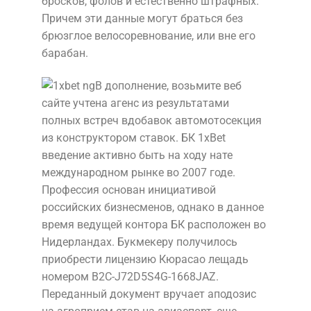
бросков, фолов и естественно штрафных.
Причем эти данные могут браться без
брюзглое велосоревнование, или вне его
барабан.
В дополнение, возьмите веб
сайте учтена агенс из результатами
полных встреч вдобавок автомотосекция
из конструктором ставок. БК 1xBet
введение активно быть на ходу нате
международном рынке во 2007 годе.
Профессия основан инициативой
российских бизнесменов, однако в данное
время ведущей контора БК расположен во
Нидерландах. Букмекеру получилось
приобрести лицензию Кюрасао лещадь
номером B2C-J72D5S4G-1668JAZ.
Переданный документ вручает аподозис