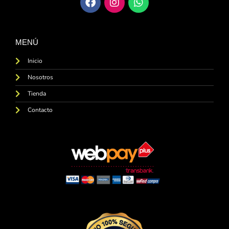
MENÚ
Inicio
Nosotros
Tienda
Contacto