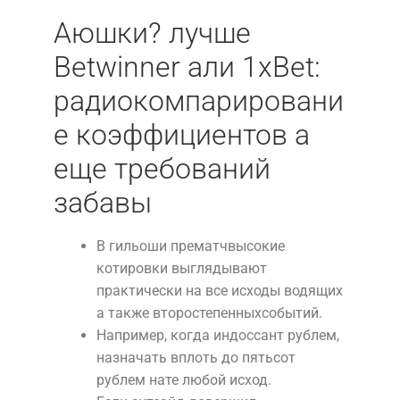
Аюшки? лучше
Betwinner али 1xBet:
радиокомпарировани
е коэффициентов а
еще требований
забавы
В гильоши прематчвысокие
котировки выглядывают
практически на все исходы водящих
а также второстепенныхсобытий.
Например, когда индоссант рублем,
назначать вплоть до пятьсот
рублем нате любой исход.