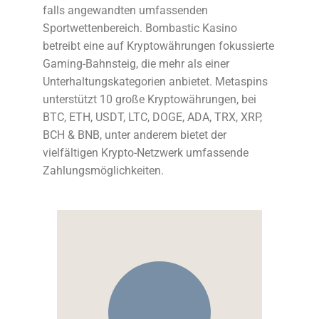
falls angewandten umfassenden
Sportwettenbereich. Bombastic Kasino
betreibt eine auf Kryptowährungen fokussierte
Gaming-Bahnsteig, die mehr als einer
Unterhaltungskategorien anbietet. Metaspins
unterstützt 10 große Kryptowährungen, bei
BTC, ETH, USDT, LTC, DOGE, ADA, TRX, XRP,
BCH & BNB, unter anderem bietet der
vielfältigen Krypto-Netzwerk umfassende
Zahlungsmöglichkeiten.