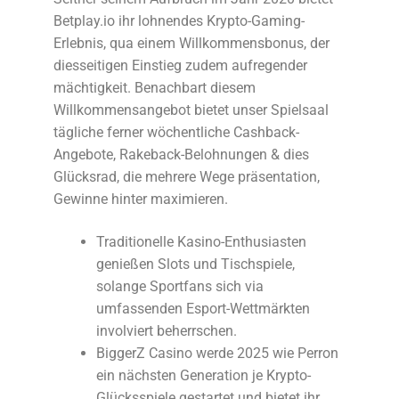
Betplay.io ihr lohnendes Krypto-Gaming-
Erlebnis, qua einem Willkommensbonus, der
diesseitigen Einstieg zudem aufregender
mächtigkeit. Benachbart diesem
Willkommensangebot bietet unser Spielsaal
tägliche ferner wöchentliche Cashback-
Angebote, Rakeback-Belohnungen & dies
Glücksrad, die mehrere Wege präsentation,
Gewinne hinter maximieren.
Traditionelle Kasino-Enthusiasten
genießen Slots und Tischspiele,
solange Sportfans sich via
umfassenden Esport-Wettmärkten
involviert beherrschen.
BiggerZ Casino werde 2025 wie Perron
ein nächsten Generation je Krypto-
Glücksspiele gestartet und bietet ihr