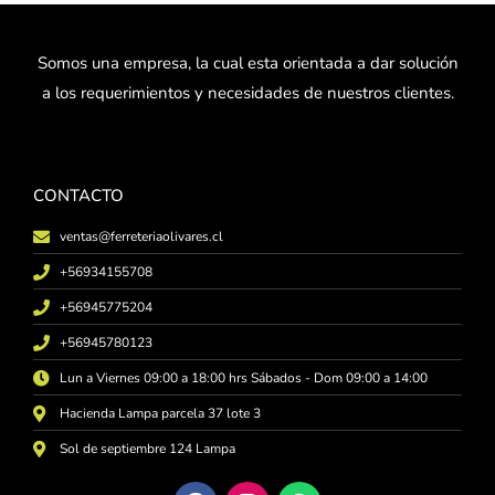
Somos una empresa, la cual esta orientada a dar solución
a los requerimientos y necesidades de nuestros clientes.
CONTACTO
ventas@ferreteriaolivares.cl
+56934155708
+56945775204
+56945780123
Lun a Viernes 09:00 a 18:00 hrs Sábados - Dom 09:00 a 14:00
Hacienda Lampa parcela 37 lote 3
Sol de septiembre 124 Lampa