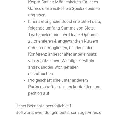
Krypto-Casino-Möglichkeiten für jedes
Gamer, diese risikofreie Spielerlebnisse
abgrasen.
Einer anfängliche Boost erleichtert sera,
folgende umfang Summe von Slots,
Tischspielen und Live-Dealer-Optionen
zu orientieren & angewandten Nutzern
dahinter ermöglichen, bei der ersten
Konferenz angeschaltet unter einsatz
von zusätzlichem Wichtigkeit within
angewandten Wohlgefallen
einzutauchen.
Pro geschäftliche unter anderem
Partnerschaftsanfragen kontaktiere uns
petition auf
Unser Bekannte persönlichkeit-
Softwareanwendungen bietet sonstige Anreize