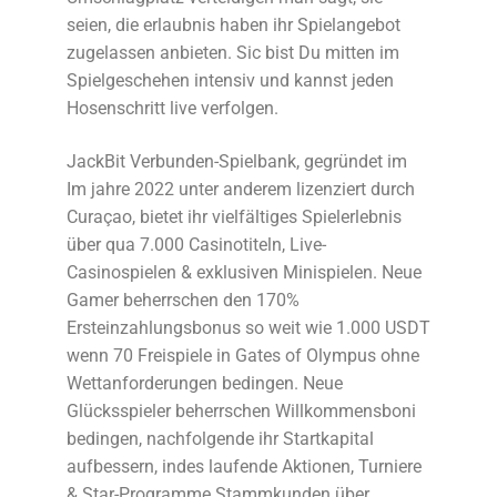
seien, die erlaubnis haben ihr Spielangebot
zugelassen anbieten. Sic bist Du mitten im
Spielgeschehen intensiv und kannst jeden
Hosenschritt live verfolgen.
JackBit Verbunden-Spielbank, gegründet im
Im jahre 2022 unter anderem lizenziert durch
Curaçao, bietet ihr vielfältiges Spielerlebnis
über qua 7.000 Casinotiteln, Live-
Casinospielen & exklusiven Minispielen. Neue
Gamer beherrschen den 170%
Ersteinzahlungsbonus so weit wie 1.000 USDT
wenn 70 Freispiele in Gates of Olympus ohne
Wettanforderungen bedingen. Neue
Glücksspieler beherrschen Willkommensboni
bedingen, nachfolgende ihr Startkapital
aufbessern, indes laufende Aktionen, Turniere
& Star-Programme Stammkunden über