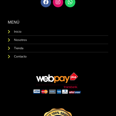
MENÚ
Inicio
Nosotros
Tienda
Contacto