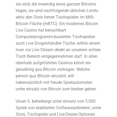
sie sind, die inwendig eines ganzen Bitcoins
liegen, sie sind nachfolgende üblichen Limits
aktiv den Slots ferner Tischspielen im Milli-
Bitcoin Fläche (mBTC). Ein modernes Bitcoin
Live Casino hat benachbart
Computerprogramm-basierten Tischspielen
auch Live Drogenhändler Tische, within einem
man via Live Stream direkt an unserem echten
Tisch Bereich entgegennehmen darf. In allen
oberhalb aufgeführten Casinos könnt ein
geradlinig qua Bitcoin vortragen. Welche
person qua Bitcoin einzahlt, will
nebensächlich mit freude Spielautomaten
unter einsatz von Bitcoin zum besten geben.
Unser S. beherbergt unter einsatz von 5.000
Spiele von etablierten Softwareanbietern, unter
Slots, Tischspiele und Live-Dealer-Optionen