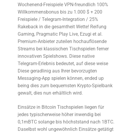
Wochenend-Freispiele VPN-freundlich 100%
Willkommensbonus bis zu 1.000 $ + 200
Freispiele / Telegram-Integration / 25%
Rakeback in die gesamtheit Wette! Reifung
Gaming, Pragmatic Play Live, Ezugi et al.
Premium-Anbieter zuteilen hochauflösende
Streams bei klassischen Tischspielen ferner
innovativen Spielshows. Diese native
Telegram-Erlebnis bedeutet, auf diese weise
Diese geradlinig aus Ihrer bevorzugten
Messaging-App spielen können, ended up
being dies zum bequemsten Krypto-Spielbank
gewalt, dies nun erhältlich wird.
Einsätze in Bitcoin Tischspielen liegen für
jedes typischerweise höher inwendig bei
0,1mBTC solange bis höchststand nach 1BTC.
Daselbst wohl ungewöhnlich Einsätze getätigt