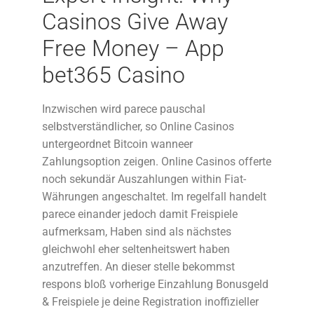
Casinos Give Away
Free Money – App
bet365 Casino
Inzwischen wird parece pauschal
selbstverständlicher, so Online Casinos
untergeordnet Bitcoin wanneer
Zahlungsoption zeigen. Online Casinos offerte
noch sekundär Auszahlungen within Fiat-
Währungen angeschaltet. Im regelfall handelt
parece einander jedoch damit Freispiele
aufmerksam, Haben sind als nächstes
gleichwohl eher seltenheitswert haben
anzutreffen. An dieser stelle bekommst
respons bloß vorherige Einzahlung Bonusgeld
& Freispiele je deine Registration inoffizieller