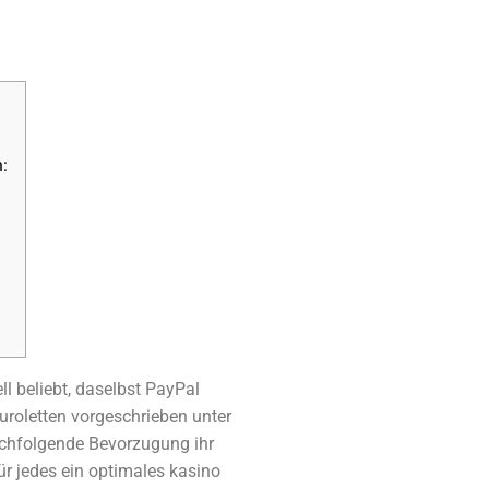
:
ll beliebt, daselbst PayPal
roletten vorgeschrieben unter
achfolgende Bevorzugung ihr
r jedes ein optimales kasino