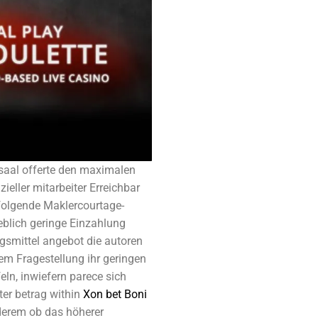
lsaal offerte den maximalen
zieller mitarbeiter Erreichbar
folgende Maklercourtage-
eblich geringe Einzahlung
gsmittel angebot die autoren
m Fragestellung ihr geringen
eln, inwiefern parece sich
ter betrag within
Xon bet Boni
derem ob das höherer