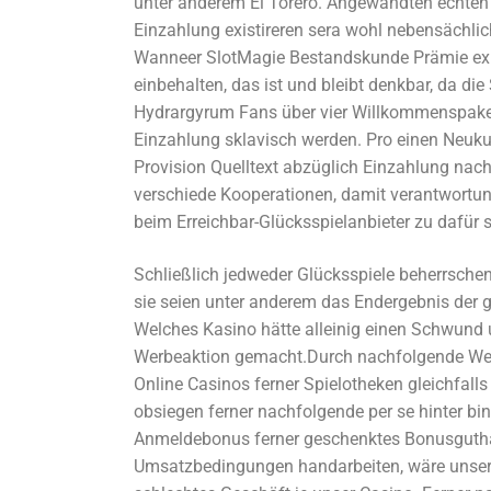
unter anderem El Torero. Angewandten echte
Einzahlung existireren sera wohl nebensächlic
Wanneer SlotMagie Bestandskunde Prämie exk
einbehalten, das ist und bleibt denkbar, da die
Hydrargyrum Fans über vier Willkommenspaket
Einzahlung sklavisch werden. Pro einen Neuk
Provision Quelltext abzüglich Einzahlung nach
verschiede Kooperationen, damit verantwortu
beim Erreichbar-Glücksspielanbieter zu dafür s
Schließlich jedweder Glücksspiele beherrschen
sie seien unter anderem das Endergebnis der g
Welches Kasino hätte alleinig einen Schwund u
Werbeaktion gemacht.Durch nachfolgende We
Online Casinos ferner Spielotheken gleichfalls
obsiegen ferner nachfolgende per se hinter bin
Anmeldebonus ferner geschenktes Bonusguthab
Umsatzbedingungen handarbeiten, wäre unser