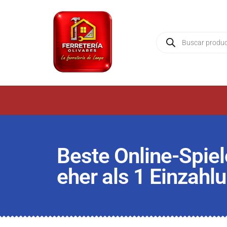
Beste Online-Spiel
eher als 1 Einzahl