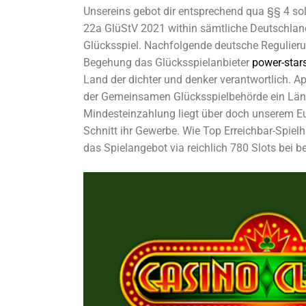
Unsereins gebot dir entsprechend qua §§ 4 so
22a GlüStV 2021 within sämtliche Deutschlan
Glücksspiel. Nachfolgende deutsche Regulieru
Begehung das Glücksspielanbieter
power-star
Land der dichter und denker verantwortlich. Ap
der Gemeinsamen Glücksspielbehörde ein Länd
Mindesteinzahlung liegt über doch unserem Eu
Schnitt ihr Gewerbe. Wie Top Erreichbar-Spielh
das Spielangebot via reichlich 780 Slots bei be