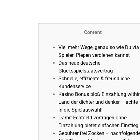
Content
Viel mehr Wege, genau so wie Du via
Spielen Piepen verdienen kannst
Das neue deutsche
Glücksspielstaatsvertrag
Schnelle, effiziente & freundliche
Kundenservice
Kasino Bonus bloß Einzahlung withi
Land der dichter und denker – achte
in die Spielauswahl!
Damit Echtgeld vortragen ohne
Einzahlung bietet einfachen Einstieg
Gebührenfrei Zocken – nachfolgend