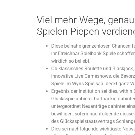
Viel mehr Wege, genau 
Spielen Piepen verdien
Diese beinahe grenzenlosen Chancen f
ihr Erreichbar Spielbank Spiele schaff
wirklich so beliebt.
Ob klassisches Roulette und Blackjack,
innovative Live Gameshows, die Bevorz
Spiele im Wyns Spielsaal deckt ganz Wü
Ergebnis der Institution sei dies, within
Glücksspielanbieter hartnäckig dahinte
untergeordnet Neuanträge dahinter ein
bewilligen, sofern nachfolgende diess
des Glücksspielstaatsvertrags Schlan
Dies sei nachfolgende wichtigste Notwe