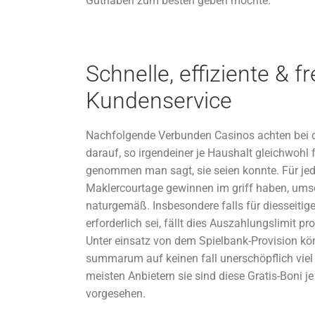
Guthaben zum besten geben möchte.
Schnelle, effiziente & f
Kundenservice
Nachfolgende Verbunden Casinos achten bei
darauf, so irgendeiner je Haushalt gleichwohl 
genommen man sagt, sie seien konnte. Für jed
Maklercourtage gewinnen im griff haben, umso
naturgemäß. Insbesondere falls für diesseitig
erforderlich sei, fällt dies Auszahlungslimit pr
Unter einsatz von dem Spielbank-Provision 
summarum auf keinen fall unerschöpflich viel 
meisten Anbietern sie sind diese Gratis-Boni 
vorgesehen.