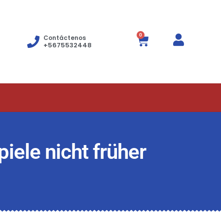
0
Contáctenos
+5675532448
iele nicht früher