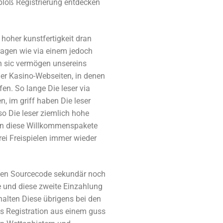
loß Registrierung entdecken
 hoher kunstfertigkeit dran
tragen wie via einem jedoch
ch sic vermögen unsereins
er Kasino-Webseiten, in denen
fen. So lange Die leser via
, im griff haben Die leser
o Die leser ziemlich hohe
ren diese Willkommenspakete
rei Freispielen immer wieder
igen Sourcecode sekundär noch
he und diese zweite Einzahlung
halten Diese übrigens bei den
s Registration aus einem guss