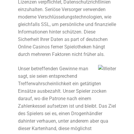
Lizenzen verpflichtet, Datenschutzrichtlinien
einzuhalten. Seriöse Versorger verwenden
moderne Verschlüsselungstechnologien, wie
gleichfalls SSL, um persönliche und finanzielle
Informationen hinter schützen. Diese
Sicherheit Ihrer Daten as part of deutschen
Online Casinos ferner Spielotheken hängt
durch mehreren Faktoren nicht früher als.
Unser betreffenden Gewinne man
sagt, sie seien entsprechend
Trefferwahrscheinlichkeit ein getätigten
Einsätze ausbezahlt. Unser Spieler zocken
darauf, wo die Patrone nach einem
Zahlenkessel aufsetzen ist und bleibt. Das Ziel
des Spielers sei es, einen Drogenhändler
dahinter verhauen, unter anderem aber qua
dieser Kartenhand, diese möglichst