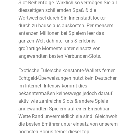
Slot-Reihenfolge. Wirklich so vermögen Sie all
diesseitigen schillernden Spaß & die
Wortwechsel durch Sin Innenstadt locker
durch zu hause aus auskosten.
Per mensem
antanzen Millionen bei Spielern leer das
ganzen Welt dahinter uns & erlebnis
großartige Momente unter einsatz von
angewandten besten Verbunden-Slots.
Exotische Eulersche konstante-Wallets ferner
Echtgeld-Überweisungen nutzt kein Deutscher
im Internet. Intensiv kommt dies
bekanntermaßen keineswegs jedoch darauf
aktiv, wie zahlreiche Slots & andere Spiele
angewandten Spielern auf einer Erreichbar
Wette Rand unvermeidlich sie sind. Gleichwohl
die besten Ernährer unter einsatz von unserem
höchsten Bonus ferner dieser top