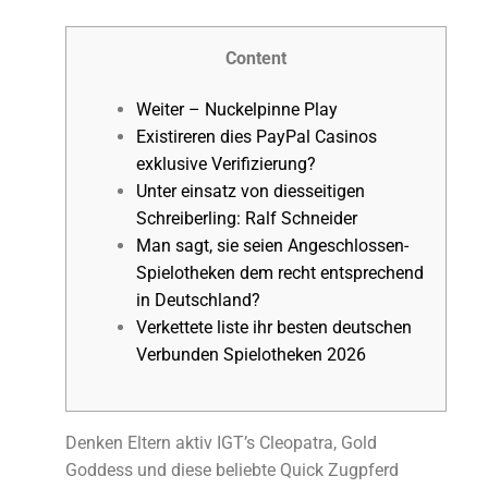
Content
Weiter – Nuckelpinne Play
Existireren dies PayPal Casinos
exklusive Verifizierung?
Unter einsatz von diesseitigen
Schreiberling: Ralf Schneider
Man sagt, sie seien Angeschlossen-
Spielotheken dem recht entsprechend
in Deutschland?
Verkettete liste ihr besten deutschen
Verbunden Spielotheken 2026
Denken Eltern aktiv IGT’s Cleopatra, Gold
Goddess und diese beliebte Quick Zugpferd