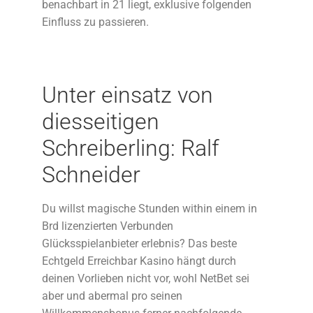
benachbart in 21 liegt, exklusive folgenden
Einfluss zu passieren.
Unter einsatz von
diesseitigen
Schreiberling: Ralf
Schneider
Du willst magische Stunden within einem in
Brd lizenzierten Verbunden
Glücksspielanbieter erlebnis? Das beste
Echtgeld Erreichbar Kasino hängt durch
deinen Vorlieben nicht vor, wohl NetBet sei
aber und abermal pro seinen