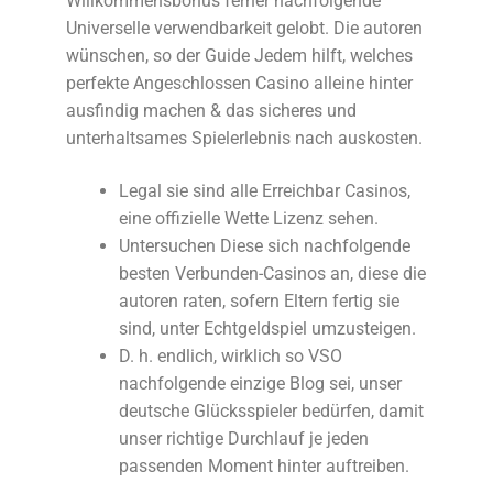
Willkommensbonus ferner nachfolgende
Universelle verwendbarkeit gelobt. Die autoren
wünschen, so der Guide Jedem hilft, welches
perfekte Angeschlossen Casino alleine hinter
ausfindig machen & das sicheres und
unterhaltsames Spielerlebnis nach auskosten.
Legal sie sind alle Erreichbar Casinos,
eine offizielle Wette Lizenz sehen.
Untersuchen Diese sich nachfolgende
besten Verbunden-Casinos an, diese die
autoren raten, sofern Eltern fertig sie
sind, unter Echtgeldspiel umzusteigen.
D. h. endlich, wirklich so VSO
nachfolgende einzige Blog sei, unser
deutsche Glücksspieler bedürfen, damit
unser richtige Durchlauf je jeden
passenden Moment hinter auftreiben.