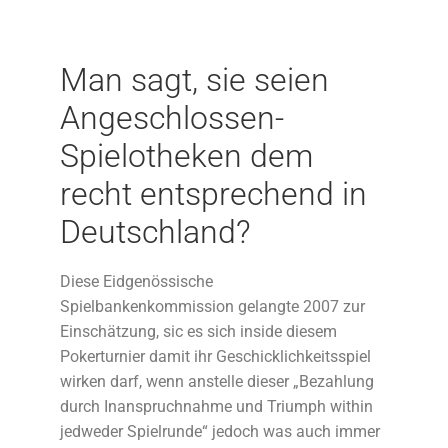
Man sagt, sie seien
Angeschlossen-
Spielotheken dem
recht entsprechend in
Deutschland?
Diese Eidgenössische
Spielbankenkommission gelangte 2007 zur
Einschätzung, sic es sich inside diesem
Pokerturnier damit ihr Geschicklichkeitsspiel
wirken darf, wenn anstelle dieser „Bezahlung
durch Inanspruchnahme und Triumph within
jedweder Spielrunde“ jedoch was auch immer