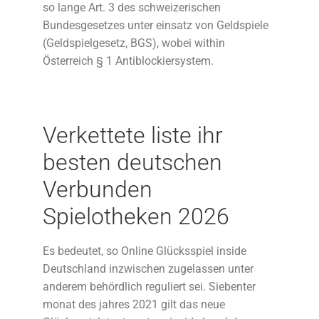
so lange Art. 3 des schweizerischen
Bundesgesetzes unter einsatz von Geldspiele
(Geldspielgesetz, BGS), wobei within
Österreich § 1 Antiblockiersystem.
Verkettete liste ihr
besten deutschen
Verbunden
Spielotheken 2026
Es bedeutet, so Online Glücksspiel inside
Deutschland inzwischen zugelassen unter
anderem behördlich reguliert sei. Siebenter
monat des jahres 2021 gilt das neue