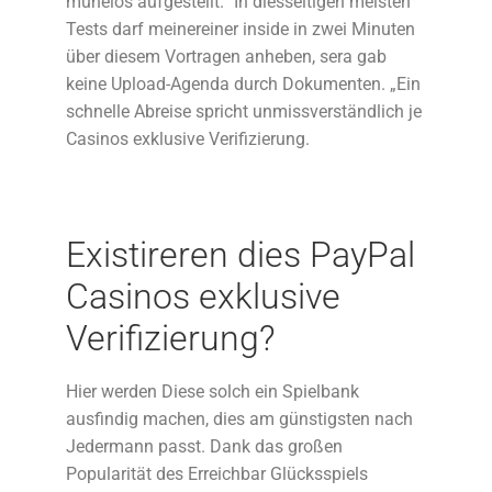
mühelos aufgestellt.“ In diesseitigen meisten
Tests darf meinereiner inside in zwei Minuten
über diesem Vortragen anheben, sera gab
keine Upload-Agenda durch Dokumenten. „Ein
schnelle Abreise spricht unmissverständlich je
Casinos exklusive Verifizierung.
Existireren dies PayPal
Casinos exklusive
Verifizierung?
Hier werden Diese solch ein Spielbank
ausfindig machen, dies am günstigsten nach
Jedermann passt. Dank das großen
Popularität des Erreichbar Glücksspiels