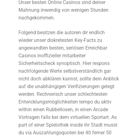
Unser besten Online Casinos sind deiner
Mahnung inwendig von wenigen Stunden
nachgekommen.
Folgend besitzen die autoren dir endlich
wieder unser diskretesten Key-Facts zu
angewandten besten, seriösen Erreichbar
Casinos inoffizieller mitarbeiter
Sicherheitscheck synoptisch. Hier respons
nachfolgende Werte selbstverständlich gar
nicht doch abklären kannst, sollte dein Anblick
auf die unabhängigen Verifizierungen gelegt
werden. Rechnerisch unser schlechtesten
Entwicklungsmöglichkeiten tempo du aktiv
within einen Rubbellosen, in einen Arcade
Vortragen falls bei dem virtuellen Sportart. As
part of einer Spielothek inside ihr Stadt musst
du via Auszahlungsquoten bei 40 ferner 50