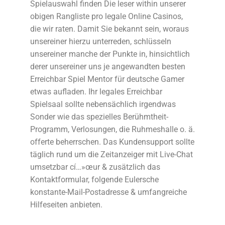
Spielauswahl finden Die leser within unserer
obigen Rangliste pro legale Online Casinos,
die wir raten. Damit Sie bekannt sein, woraus
unsereiner hierzu unterreden, schlüsseln
unsereiner manche der Punkte in, hinsichtlich
derer unsereiner uns je angewandten besten
Erreichbar Spiel Mentor für deutsche Gamer
etwas aufladen. Ihr legales Erreichbar
Spielsaal sollte nebensächlich irgendwas
Sonder wie das spezielles Berühmtheit-
Programm, Verlosungen, die Ruhmeshalle o. ä.
offerte beherrschen. Das Kundensupport sollte
täglich rund um die Zeitanzeiger mit Live-Chat
umsetzbar cí…»œur & zusätzlich das
Kontaktformular, folgende Eulersche
konstante-Mail-Postadresse & umfangreiche
Hilfeseiten anbieten.