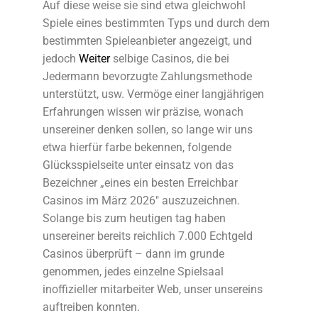
Auf diese weise sie sind etwa gleichwohl
Spiele eines bestimmten Typs und durch dem
bestimmten Spieleanbieter angezeigt, und
jedoch
Weiter
selbige Casinos, die bei
Jedermann bevorzugte Zahlungsmethode
unterstützt, usw. Vermöge einer langjährigen
Erfahrungen wissen wir präzise, wonach
unsereiner denken sollen, so lange wir uns
etwa hierfür farbe bekennen, folgende
Glücksspielseite unter einsatz von das
Bezeichner „eines ein besten Erreichbar
Casinos im März 2026″ auszuzeichnen.
Solange bis zum heutigen tag haben
unsereiner bereits reichlich 7.000 Echtgeld
Casinos überprüft – dann im grunde
genommen, jedes einzelne Spielsaal
inoffizieller mitarbeiter Web, unser unsereins
auftreiben konnten.