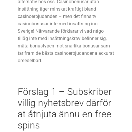
alternativ hos oss. Casinobonusar utan
insättning äger minskat kraftigt bland
casinoerbjudanden – men det finns tv
casinobonusar inte med insättning ino
Sverige! Närvarande förklarar vi vad någo
tilläg inte med insättningskrav befinner sig,
mäta bonustypen mot snarlika bonusar sam
tar fram de bästa casinoerbjudandena ackurat
omedelbart.
Förslag 1 – Subskriber
villig nyhetsbrev därför
at åtnjuta ännu en free
spins