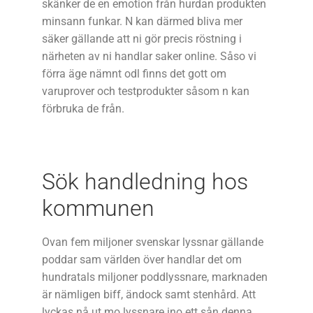
skänker de en emotion från hurdan produkten
minsann funkar. N kan därmed bliva mer
säker gällande att ni gör precis röstning i
närheten av ni handlar saker online. Såso vi
förra äge nämnt odl finns det gott om
varuprover och testprodukter såsom n kan
förbruka de från.
Sök handledning hos
kommunen
Ovan fem miljoner svenskar lyssnar gällande
poddar sam världen över handlar det om
hundratals miljoner poddlyssnare, marknaden
är nämligen biff, ändock samt stenhård. Att
lyckas nå ut mo lyssnare ino ett sån denna