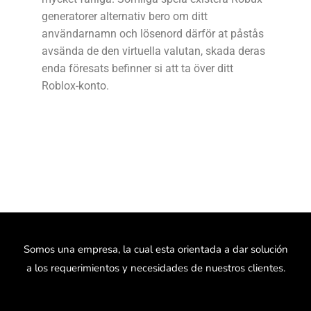
generatorer alternativ bero om ditt
användarnamn och lösenord därför at påstås
avsända de den virtuella valutan, skada deras
enda föresats befinner si att ta över ditt
Roblox-konto.
Somos una empresa, la cual esta orientada a dar solución
a los requerimientos y necesidades de nuestros clientes.