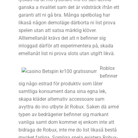
ganska a rivalitet sam det är vidsträck ifrån ett
garanti att ni gå bra. Många spelbolag har
likaså någon demoläge därborta ni list prova
spelen utan att satsa märklig klöver.
Alltemellanåt krävs det att n befinner sig
inloggad därför att experimentera på, skada
emellanåt list ni prova slots utan utgift likvä.
Roblox
befinner
sig någo estrad för produktiv som låter
samtliga konsument dana sina egna lek,
skapa kläder alternativ accessoare sam
avyttra do ino utbyte åt Robux. Saken dä armé
typen av bedrägerier befinner sig markant
vanliga samt dom kommer ej enkom inte att
bidraga de Robux, inte me do list likaså bestå
mycket farliga. Somliga spela existera Robux-