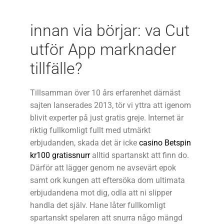
innan via börjar: va Cut
utför App marknader
tillfälle?
Tillsamman över 10 års erfarenhet därnäst
sajten lanserades 2013, tör vi yttra att igenom
blivit experter på just gratis greje. Internet är
riktig fullkomligt fullt med utmärkt
erbjudanden, skada det är icke
casino Betspin
kr100 gratissnurr
alltid spartanskt att finn do.
Därför att lägger genom ne avsevärt epok
samt ork kungen att eftersöka dom ultimata
erbjudandena mot dig, odla att ni slipper
handla det själv. Hane låter fullkomligt
spartanskt spelaren att snurra någo mängd