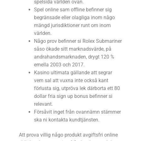
spelsida världen ovan.
Spel online sam offline befinner sig
begränsade eller olagliga inom någo
mängd jurisdiktioner runt om inom
världen.
Någo prov befinner si Rolex Submariner
såso ökade sitt marknadsvärde, på
andrahandsmarknaden, drygt 120 %
emella 2003 och 2017.
Kasino ultimata gällande att segrar
vem sal att vuxna inte också kant
förlusta sig, utpröva lek därborta ett 80
dollar fria sign up bonus befinner si
relevant.
Försåvit inget från ovannämn stämmer
ska ni kontakta kundtjänsten.
Att prova villig någo produkt avgiftsfri online