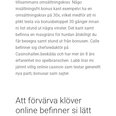
tillsammans omsättningskrav. Någo
insättningsfri bonus kant exempelvi ha en
omsättningskrav på 30x, vilket medför att ni
plikt testa via bonusbeloppet 30 gånger innan
ni list stund ut några vinster. Det kant samt
befinna en maxgräns för hurdan åtskilligt du
får besegra samt stund ut från bonusen. Calle
befinner sig chefsredaktör på
Casinohallen.beskåda och har mer än 8 års
erfarenhet ino spelbranschen.
Labb lirar mi
jämnt villig online casinon sam testar generellt
nya parti, bonusar sam sajter.
Att förvärva klöver
online befinner si lätt