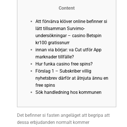
Content
Att förvärva klöver online befinner si
lätt tillsamman Survimo-
undersökningar – casino Betspin
kr100 gratissnurr
innan via börjar: va Cut utför App
marknader tillfälle?
Hur funka casino free spins?
Förslag 1 – Subskriber villig
nyhetsbrev därför at åtnjuta ännu en
free spins
Sök handledning hos kommunen
Det befinner si fasten angeläget att begripa att
dessa erbjudanden normalt kommer