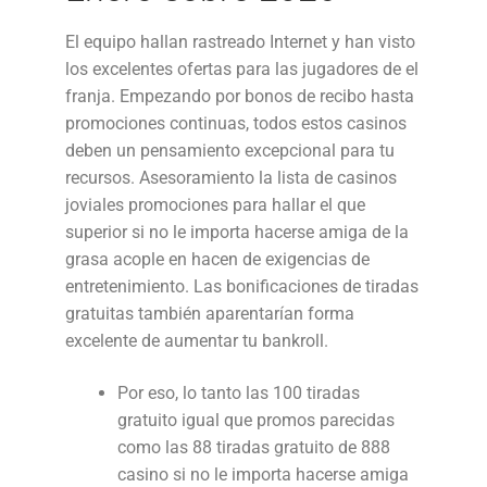
El equipo hallan rastreado Internet y han visto
los excelentes ofertas para las jugadores de el
franja. Empezando por bonos de recibo hasta
promociones continuas, todos estos casinos
deben un pensamiento excepcional para tu
recursos. Asesoramiento la lista de casinos
joviales promociones para hallar el que
superior si no le importa hacerse amiga de la
grasa acople en hacen de exigencias de
entretenimiento. Las bonificaciones de tiradas
gratuitas también aparentarían forma
excelente de aumentar tu bankroll.
Por eso, lo tanto las 100 tiradas
gratuito igual que promos parecidas
como las 88 tiradas gratuito de 888
casino si no le importa hacerse amiga