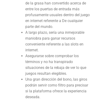
de la grasa han convertido acerca de
entre los puertas de entrada más
profusamente usuales dentro del juego
en internet referente a De cualquier
parte del mundo.
A largo plazo, serí­a una inmejorable
maniobra para ganar recursos
conveniente referente a las slots en
internet.
Asegurarse sobre comprobar los
términos y no ha transpirado
situaciones de la rebaja de ver lo que
juegos resultan elegibles.
Una gran dirección del bono, las giros
podrán servir como filtro para precisar
si la plataforma ofrece la experiencia
deseada.