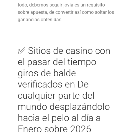
todo, debemos seguir joviales un requisito
sobre apuesta, de convertir así­ como soltar los
ganancias obtenidas.
✅ Sitios de casino con
el pasar del tiempo
giros de balde
verificados en De
cualquier parte del
mundo desplazándolo
hacia el pelo al día a
Enero sobre 2026