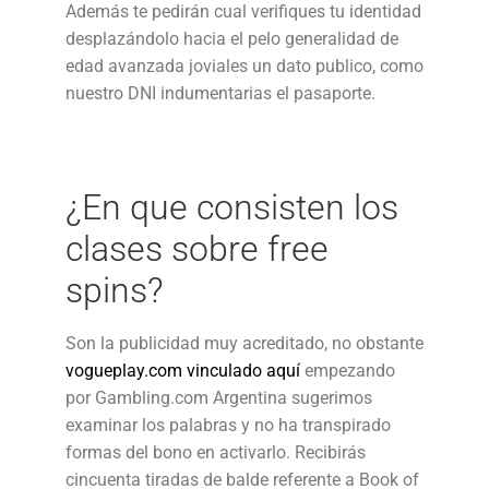
Además te pedirán cual verifiques tu identidad
desplazándolo hacia el pelo generalidad de
edad avanzada joviales un dato publico, como
nuestro DNI indumentarias el pasaporte.
¿En que consisten los
clases sobre free
spins?
Son la publicidad muy acreditado, no obstante
vogueplay.com vinculado aquí
empezando
por Gambling.com Argentina sugerimos
examinar los palabras y no ha transpirado
formas del bono en activarlo. Recibirás
cincuenta tiradas de balde referente a Book of