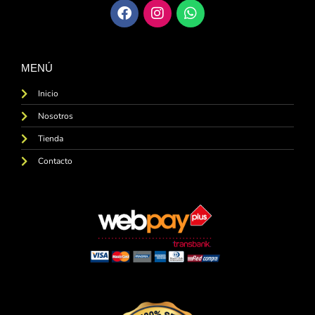
MENÚ
Inicio
Nosotros
Tienda
Contacto