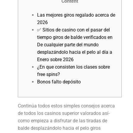
Content
Las mejores giros regalado acerca de
2026
✅ Sitios de casino con el pasar del
tiempo giros de balde verificados en
De cualquier parte del mundo
desplazándolo hacia el pelo al día a
Enero sobre 2026
¿En que consisten los clases sobre
free spins?
Bonos falto depósito
Continúa todos estos simples consejos acerca
de todos los casinos superior valorados así­
como empieza a disfrutar de las tiradas de
balde desplazándolo hacia el pelo giros