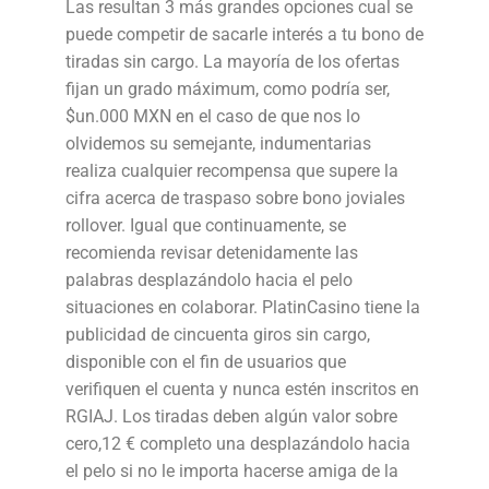
Las resultan 3 más grandes opciones cual se
puede competir de sacarle interés a tu bono de
tiradas sin cargo. La mayoría de los ofertas
fijan un grado máximum, como podrí­a ser,
$un.000 MXN en el caso de que nos lo
olvidemos su semejante, indumentarias
realiza cualquier recompensa que supere la
cifra acerca de traspaso sobre bono joviales
rollover. Igual que continuamente, se
recomienda revisar detenidamente las
palabras desplazándolo hacia el pelo
situaciones en colaborar. PlatinCasino tiene la
publicidad de cincuenta giros sin cargo,
disponible con el fin de usuarios que
verifiquen el cuenta y nunca estén inscritos en
RGIAJ. Los tiradas deben algún valor sobre
cero,12 € completo una desplazándolo hacia
el pelo si no le importa hacerse amiga de la