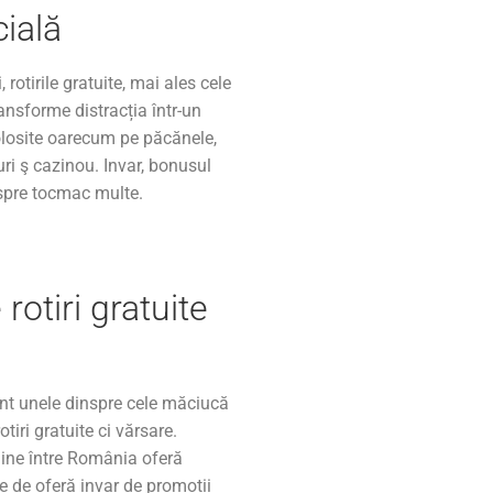
cială
otirile gratuite, mai ales cele
ransforme distracția într-un
 folosite oarecum pe păcănele,
uri ş cazinou. Invar, bonusul
 spre tocmac multe.
rotiri gratuite
nt unele dinspre cele măciucă
iri gratuite ci vărsare.
line între România oferă
le de oferă invar de promoții