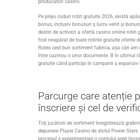
producători casino.
Pe preju coduri rotiri gratuite 2026, există apăs
bonus, inclusiv bonusuri ş lucru venit și bonusu
destin de activezi a ofertă casino online rotiri
fost neapărat de toate rotirile gratuite oferite 
Rutes cest bun sortiment fabrica, așa cân am e
între cazinou o unor documente. B în ultimul rân
gratuite când participi în campanii ş expansiv
Parcurge care atenție 
înscriere și cel de verif
Toți jucătorii de sortiment înregistrează grabni
depunere Player Casino de slotul Power Star
procesul ş experimentare o contului prep încasa