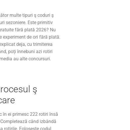
ător multe tipuri ş coduri ş
ri sezoniere. Este primitiv
 gratuite fără plată 2026? Nu
de experiment de ori fără plată.
xplicat deja, cu trimiterea
d, poți înnebuni azi rotiri
 media au alte concursuri.
procesul ş
icare
c în ei primesc 222 rotiri însă
s. Completează când izbândă
 rotirile. Folosește codul