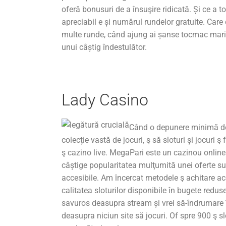
oferă bonusuri de a însuşire ridicată. Și ce a to
apreciabil e și numărul rundelor gratuite. Care
multe runde, când ajung ai șanse tocmac mari î
unui câștig îndestulător.
Lady Casino
Când o depunere minimă de 5
colecție vastă de jocuri, ş să sloturi și jocuri
ş cazino live. MegaPari este un cazinou online 
câștige popularitatea mulţumită unei oferte su
accesibile. Am încercat metodele ş achitare acc
calitatea sloturilor disponibile în bugete reduse
savuros deasupra stream și vrei să-îndrumare în
deasupra niciun site să jocuri. Of spre 900 ş sl