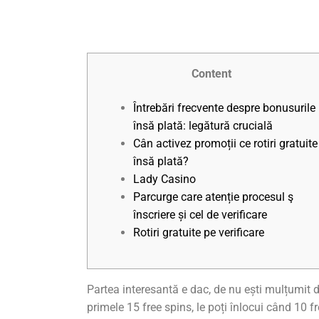
Content
Întrebări frecvente despre bonusurile
însă plată: legătură crucială
Cân activez promoții ce rotiri gratuite
însă plată?
Lady Casino
Parcurge care atenție procesul ş
înscriere și cel de verificare
Rotiri gratuite pe verificare
Partea interesantă e dac, de nu ești mulțumit d
primele 15 free spins, le poți înlocui când 10 fr