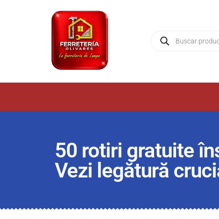
50 rotiri gratuite 
Vezi legătură cruci