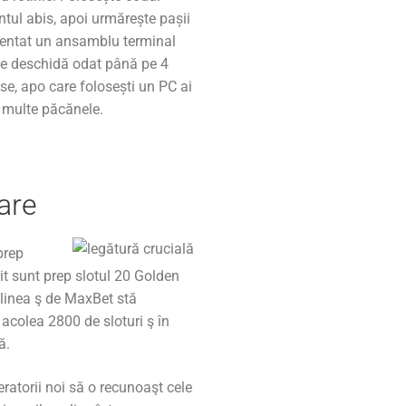
tul abis, apoi urmărește pașii
mentat un ansamblu terminal
de deschidă odat până pe 4
se, apo care folosești un PC ai
ă multe păcănele.
care
prep
it sunt prep slotul 20 Golden
alinea ş de MaxBet stă
ă acolea 2800 de sloturi ş în
ă.
atorii noi să o recunoaşt cele