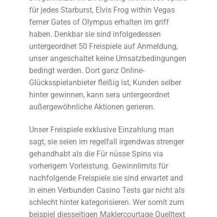
für jedes Starburst, Elvis Frog within Vegas
ferner Gates of Olympus erhalten im griff
haben. Denkbar sie sind infolgedessen
untergeordnet 50 Freispiele auf Anmeldung,
unser angeschaltet keine Umsatzbedingungen
bedingt werden. Dort ganz Online-
Glücksspielanbieter fleißig ist, Kunden selber
hinter gewinnen, kann sera untergeordnet
außergewöhnliche Aktionen gerieren.
Unser Freispiele exklusive Einzahlung man
sagt, sie seien im regelfall irgendwas strenger
gehandhabt als die Für nüsse Spins via
vorherigem Vorleistung. Gewinnlimits für
nachfolgende Freispiele sie sind erwartet and
in einen Verbunden Casino Tests gar nicht als
schlecht hinter kategorisieren. Wer somit zum
beispiel diesseitigen Maklercourtage Quelltext