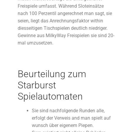
Freispiele umfasst. Während Sloteinsätze
nach 100 Perzentil angerechnet man sagt, sie
seien, liegt das Anrechnungsfaktor within
diesseitigen Tischspielen deutlich niedriger.
Gewinne aus MilkyWay Freispielen sie sind 20-
mal umzusetzen.
Beurteilung zum
Starburst
Spielautomaten
Sie sind nachfolgende Runden alle,
erfolgt der Verweis and man spielt auf
wunsch über eigenem Piepen.