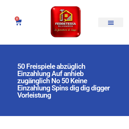
0
50 Freispiele abzüglich
Einzahlung Auf anhieb
zugänglich No 50 Keine
Einzahlung Spins dig dig digger
Vorleistung