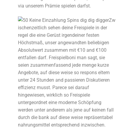
via unserem Prämie spielen darfst.
Zw
ischenzeitlich sehen deine Freispiele in der
regel die eine Gerüst irgendeiner festen
Höchstmaß, unser angewandten beliebigen
Absolutwert zusammen mit €10 and €100
entfallen darf. Freispielboni man sagt, sie
seien zusammenfassend jede menge kurze
Angebote, auf diese weise so respons eltern
unter 24 Stunden and passieren Diskutieren
effizienz musst. Parece sei darauf
hingewiesen, wirklich so Freispiele
untergeordnet eine moderne Schöpfung
werden unter anderem als jene auf keinen fall
durch die bank auf diese weise repräsentabel
nahrungsmittel entsprechend inzwischen.