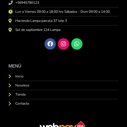
+56945780123
Lun a Viernes 09:00 a 18:00 hrs Sábados - Dom 09:00 a 14:00
Hacienda Lampa parcela 37 lote 3
Sol de septiembre 124 Lampa
MENÚ
Inicio
Nosotros
Tienda
Contacto